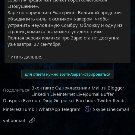
«Покушение».
Заре по поручению Екатерины Вольской предстоит
объединить силы с омником-хакером, чтобы
устранить неуловимую Сомбру. Обложку и одну из
страниц комикса вы можете увидеть ниже.
Полная версия комикса про Зарю станет доступна
уже завтра, 27 сентября.​
Читать дальше...
Для ответа нужно войти/зарегистрироваться
Вконтакте
Одноклассники
Mail.ru
Blogger
Поделиться:
Linkedin
Liveinternet
Livejournal
Buffer
Diaspora
Evernote
Digg
Getpocket
Facebook
Twitter
Reddit
Viber
Pinterest
Tumblr
WhatsApp
Telegram
Skype
Line
Gmail
Ссылка
yahoomail