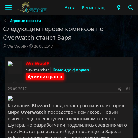
Вход
Регистрация
Игровые новости
Следующим героем комиксов по
Overwatch станет Заря
А
Д
WinWoolF
26.09.2017
в
а
т
т
о
а
WinWoolF
р
н
Команда форума
New member
т
а
Администратор
е
ч
м
а
26.09.2017
#1
ы
л
а
Компания
Blizzard
продолжает расширять историю
мира
Overwatch
посредством комиксов. Новый
выпуск ещё не доступен поклонникам сетевого
шутера, но разработчики поделились сведениями о
нём. На этот раз история будет посвящена Заре, а
события продолжат сюжет короткометражки