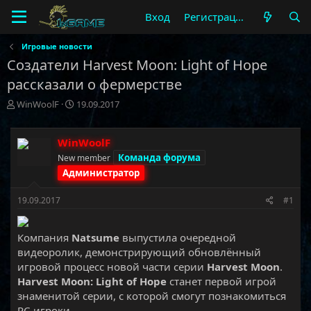
Вход
Регистрация
Игровые новости
Создатели Harvest Moon: Light of Hope
рассказали о фермерстве
А
Д
WinWoolF
19.09.2017
в
а
т
т
о
а
WinWoolF
р
н
Команда форума
New member
т
а
Администратор
е
ч
м
а
19.09.2017
#1
ы
л
а
Компания
Natsume
выпустила очередной
видеоролик, демонстрирующий обновлённый
игровой процесс новой части серии
Harvest Moon
.
Harvest Moon: Light of Hope
станет первой игрой
знаменитой серии, с которой смогут познакомиться
РС-игроки.