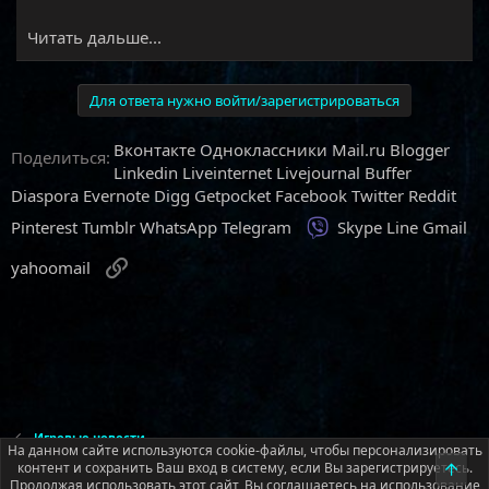
Читать дальше...
Для ответа нужно войти/зарегистрироваться
Вконтакте
Одноклассники
Mail.ru
Blogger
Поделиться:
Linkedin
Liveinternet
Livejournal
Buffer
Diaspora
Evernote
Digg
Getpocket
Facebook
Twitter
Reddit
Viber
Pinterest
Tumblr
WhatsApp
Telegram
Skype
Line
Gmail
Ссылка
yahoomail
Игровые новости
На данном сайте используются cookie-файлы, чтобы персонализировать
контент и сохранить Ваш вход в систему, если Вы зарегистрируетесь.
Верх
Продолжая использовать этот сайт, Вы соглашаетесь на использование
Русский (RU)