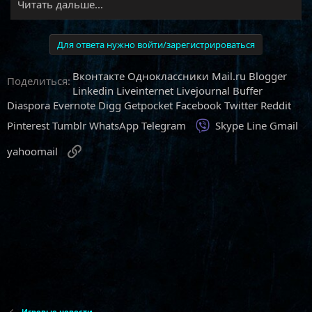
Читать дальше...
Для ответа нужно войти/зарегистрироваться
Вконтакте
Одноклассники
Mail.ru
Blogger
Поделиться:
Linkedin
Liveinternet
Livejournal
Buffer
Diaspora
Evernote
Digg
Getpocket
Facebook
Twitter
Reddit
Viber
Pinterest
Tumblr
WhatsApp
Telegram
Skype
Line
Gmail
Ссылка
yahoomail
Игровые новости