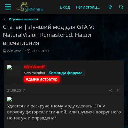
Вход
Регистрация
Игровые новости
Статьи | Лучший мод для GTA V:
NaturalVision Remastered. Наши
впечатления
А
Д
WinWoolF
21.09.2017
в
а
т
т
о
а
WinWoolF
р
н
Команда форума
New member
т
а
Администратор
е
ч
м
а
21.09.2017
#1
ы
л
а
Удается ли раскрученному моду сделать GTA V
вправду фотореалистичной, или шумиха вокруг него
не так уж и оправдана?​