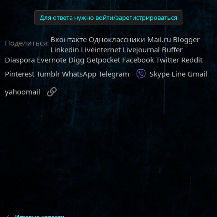
Для ответа нужно войти/зарегистрироваться
Вконтакте
Одноклассники
Mail.ru
Blogger
Поделиться:
Linkedin
Liveinternet
Livejournal
Buffer
Diaspora
Evernote
Digg
Getpocket
Facebook
Twitter
Reddit
Viber
Pinterest
Tumblr
WhatsApp
Telegram
Skype
Line
Gmail
Ссылка
yahoomail
Игровые новости