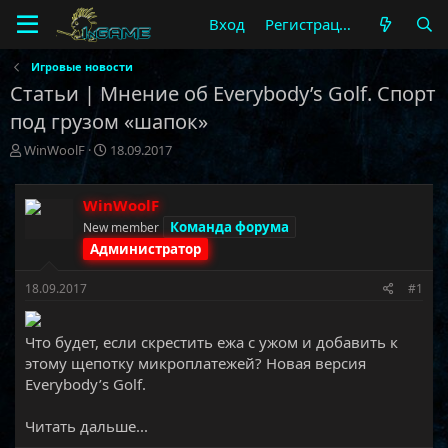
Вход
Регистрация
Игровые новости
Статьи | Мнение об Everybody’s Golf. Спорт
под грузом «шапок»
А
Д
WinWoolF
18.09.2017
в
а
т
т
о
а
WinWoolF
р
н
Команда форума
New member
т
а
Администратор
е
ч
м
а
18.09.2017
#1
ы
л
а
Что будет, если скрестить ежа с ужом и добавить к
этому щепотку микроплатежей? Новая версия
Everybody’s Golf.​
Читать дальше...