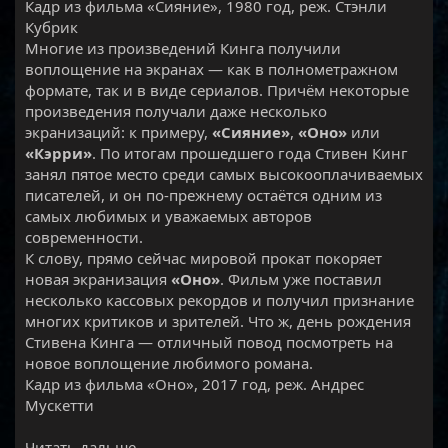
Кадр из фильма «Сияние», 1980 год, реж. Стэнли
Кубрик
Многие из произведений Кинга получили
воплощение на экранах — как в полнометражном
формате, так и в виде сериалов. Причём некоторые
произведения получали даже несколько
экранизаций: к примеру,
«Сияние»
,
«Оно»
или
«Кэрри»
. По итогам прошедшего года Стивен Кинг
занял пятое место среди самых высокооплачиваемых
писателей, и он по-прежнему остаётся одним из
самых любимых и уважаемых авторов
современности.
К слову, прямо сейчас мировой прокат покоряет
новая экранизация
«Оно»
. Фильм уже поставил
несколько кассовых рекордов и получил признание
многих критиков и зрителей. Что ж, день рождения
Стивена Кинга — отличный повод посмотреть на
новое воплощение любимого романа.
Кадр из фильма «Оно», 2017 год, реж. Андрес
Мускетти​
Читать дальше...