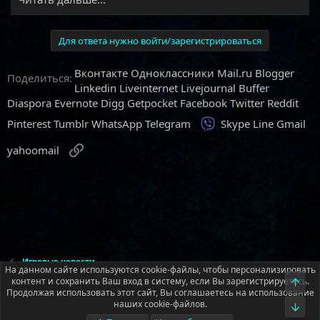
Для ответа нужно войти/зарегистрироваться
Вконтакте
Одноклассники
Mail.ru
Blogger
Поделиться:
Linkedin
Liveinternet
Livejournal
Buffer
Diaspora
Evernote
Digg
Getpocket
Facebook
Twitter
Reddit
Viber
Pinterest
Tumblr
WhatsApp
Telegram
Skype
Line
Gmail
Ссылка
yahoomail
Игровые новости
На данном сайте используются cookie-файлы, чтобы персонализировать
контент и сохранить Ваш вход в систему, если Вы зарегистрируетесь.
Верх
Продолжая использовать этот сайт, Вы соглашаетесь на использование
Русский (RU)
наших cookie-файлов.
Низ
Условия и правила
Политика конфиденциальности
Помощь