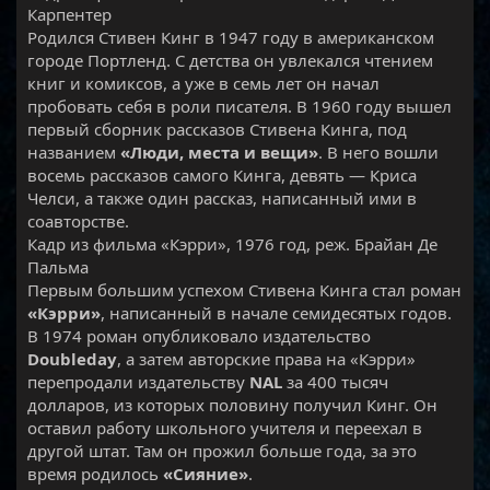
Карпентер
Родился Стивен Кинг в 1947 году в американском
городе Портленд. С детства он увлекался чтением
книг и комиксов, а уже в семь лет он начал
пробовать себя в роли писателя. В 1960 году вышел
первый сборник рассказов Стивена Кинга, под
названием
«Люди, места и вещи»
. В него вошли
восемь рассказов самого Кинга, девять — Криса
Челси, а также один рассказ, написанный ими в
соавторстве.
Кадр из фильма «Кэрри», 1976 год, реж. Брайан Де
Пальма
Первым большим успехом Стивена Кинга стал роман
«Кэрри»
, написанный в начале семидесятых годов.
В 1974 роман опубликовало издательство
Doubleday
, а затем авторские права на «Кэрри»
перепродали издательству
NAL
за 400 тысяч
долларов, из которых половину получил Кинг. Он
оставил работу школьного учителя и переехал в
другой штат. Там он прожил больше года, за это
время родилось
«Сияние»
.