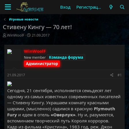
Вход
Регистрация
Игровые новости
Стивену Кингу — 70 лет!
А
Д
WinWoolF
21.09.2017
в
а
т
т
о
а
WinWoolF
р
н
Команда форума
New member
т
а
Администратор
е
ч
м
а
21.09.2017
#1
ы
л
а
Сегодня, 21 сентября, исполняется семьдесят лет
одному из самых известных современных писателей
— Стивену Кингу. Украшаем комнату красными
шарами, (мысленно) садимся в красную
Plymouth
Fury
и едем в отель
«Оверлук»
. Ну и, разумеется,
вспоминаем творческий путь Короля хорроров.
Кадр из фильма «Кристина», 1983 год, реж. Джон