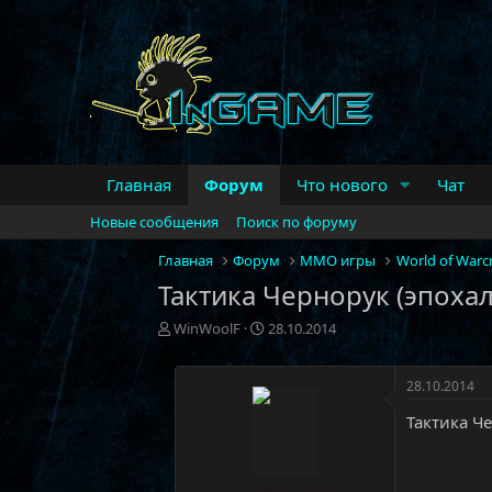
Главная
Форум
Что нового
Чат
Новые сообщения
Поиск по форуму
Главная
Форум
MMO игры
World of Warcr
Тактика Чернорук (эпоха
А
Д
WinWoolF
28.10.2014
в
а
т
т
о
а
28.10.2014
р
н
Тактика Ч
т
а
е
ч
м
а
ы
л