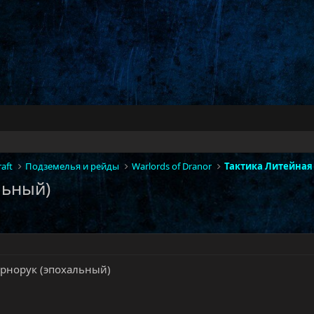
aft
Подземелья и рейды
Warlords of Dranor
льный)
ернорук (эпохальный)