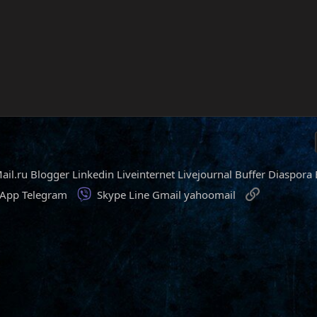
ail.ru
Blogger
Linkedin
Liveinternet
Livejournal
Buffer
Diaspora
Viber
Ссылка
sApp
Telegram
Skype
Line
Gmail
yahoomail