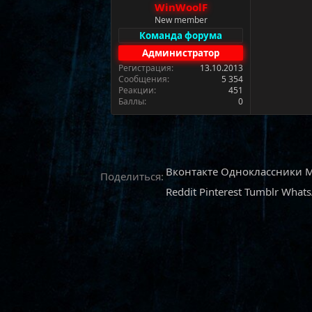
WinWoolF
а
New member
Команда форума
Администратор
Регистрация
13.10.2013
Сообщения
5 354
Реакции
451
Баллы
0
Вконтакте
Одноклассники
M
Поделиться:
Reddit
Pinterest
Tumblr
What