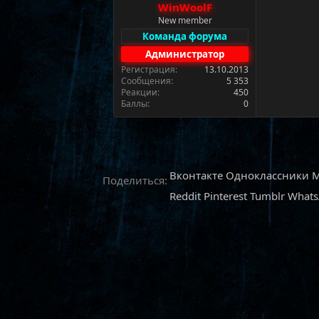
WinWoolF
а
New member
Команда форума
Администратор
Регистрация
13.10.2013
Сообщения
5 353
Реакции
450
Баллы
0
Вконтакте
Одноклассники
M
Поделиться:
Reddit
Pinterest
Tumblr
What