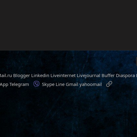
ail.ru
Blogger
Linkedin
Liveinternet
Livejournal
Buffer
Diaspora
Viber
Ссылка
sApp
Telegram
Skype
Line
Gmail
yahoomail