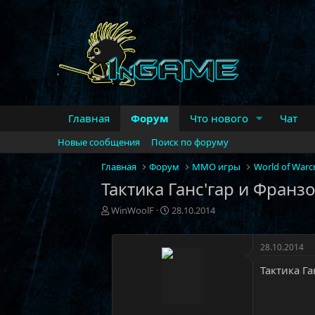
Главная
Форум
Что нового
Чат
Новые сообщения
Поиск по форуму
Главная
Форум
MMO игры
World of Warcr
Тактика Ганс'гар и Франз
А
Д
WinWoolF
28.10.2014
в
а
т
т
о
а
28.10.2014
р
н
Тактика Г
т
а
е
ч
м
а
ы
л