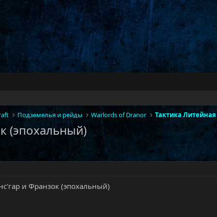
aft
Подземелья и рейды
Warlords of Dranor
ок (эпохальный)
анс'гар и Франзок (эпохальный)