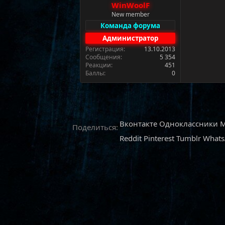
WinWoolF
а
New member
Команда форума
Администратор
Регистрация
13.10.2013
Сообщения
5 354
Реакции
451
Баллы
0
Вконтакте
Одноклассники
M
Поделиться:
Reddit
Pinterest
Tumblr
What