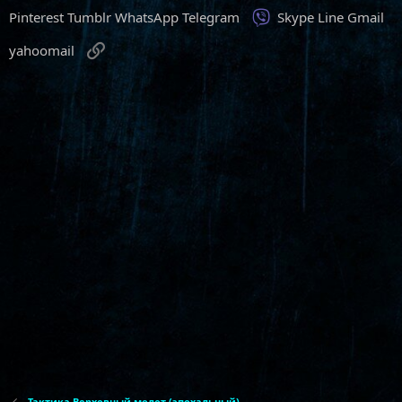
Viber
Pinterest
Tumblr
WhatsApp
Telegram
Skype
Line
Gmail
Ссылка
yahoomail
Тактика Верховный молот (эпохальный)