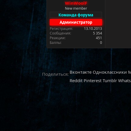
WinWoolF
а
New member
Команда форума
Администратор
Регистрация
13.10.2013
Сообщения
5 354
Реакции
451
Баллы
0
Вконтакте
Одноклассники
M
Поделиться:
Reddit
Pinterest
Tumblr
What