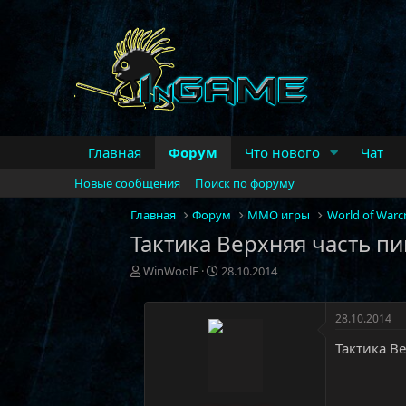
Главная
Форум
Что нового
Чат
Новые сообщения
Поиск по форуму
Главная
Форум
MMO игры
World of Warcr
Тактика Верхняя часть п
А
Д
WinWoolF
28.10.2014
в
а
т
т
о
а
28.10.2014
р
н
Тактика В
т
а
е
ч
м
а
ы
л