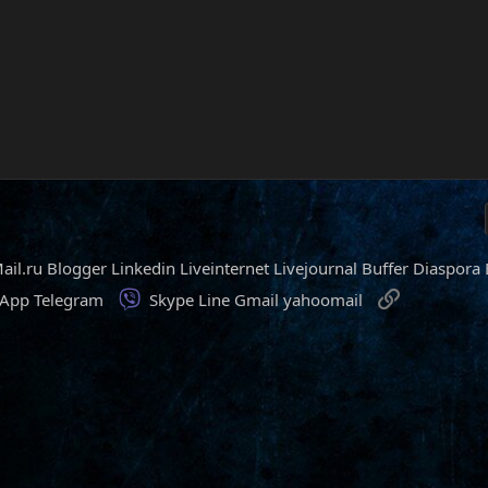
ail.ru
Blogger
Linkedin
Liveinternet
Livejournal
Buffer
Diaspora
Viber
Ссылка
sApp
Telegram
Skype
Line
Gmail
yahoomail