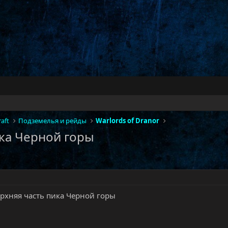
aft
Подземелья и рейды
Warlords of Dranor
ика Черной горы
ерхняя часть пика Черной горы