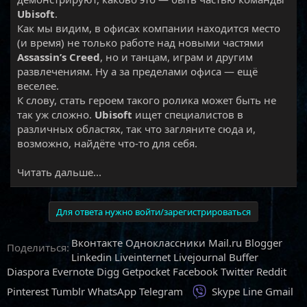
Ubisoft
.
Как мы видим, в офисах компании находится место
(и время) не только работе над новыми частями
Assassin’s Creed
, но и танцам, играм и другим
развлечениям. Ну а за пределами офиса — ещё
веселее.
К слову, стать героем такого ролика может быть не
так уж сложно.
Ubisoft
ищет специалистов в
различных областях, так что загляните сюда и,
возможно, найдёте что-то для себя.​
Читать дальше...
Для ответа нужно войти/зарегистрироваться
Вконтакте
Одноклассники
Mail.ru
Blogger
Поделиться:
Linkedin
Liveinternet
Livejournal
Buffer
Diaspora
Evernote
Digg
Getpocket
Facebook
Twitter
Reddit
Viber
Pinterest
Tumblr
WhatsApp
Telegram
Skype
Line
Gmail