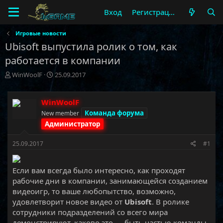
Вход
Регистрация
Игровые новости
Ubisoft выпустила ролик о том, как
работается в компании
А
Д
WinWoolF
25.09.2017
в
а
т
т
о
а
WinWoolF
р
н
Команда форума
New member
т
а
Администратор
е
ч
м
а
25.09.2017
#1
ы
л
а
Если вам всегда было интересно, как проходят
рабочие дни в компании, занимающейся созданием
видеоигр, то ваше любопытство, возможно,
удовлетворит новое видео от
Ubisoft
. В ролике
сотрудники подразделений со всего мира
демонстрируют, каково это — быть частью команды