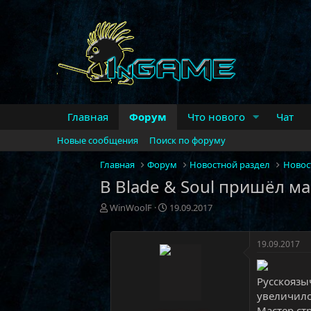
Главная
Форум
Что нового
Чат
Новые сообщения
Поиск по форуму
Главная
Форум
Новостной раздел
Новос
В Blade & Soul пришёл м
А
Д
WinWoolF
19.09.2017
в
а
т
т
о
а
19.09.2017
р
н
т
а
Русскоязы
е
ч
м
а
увеличило
ы
л
Мастер ст