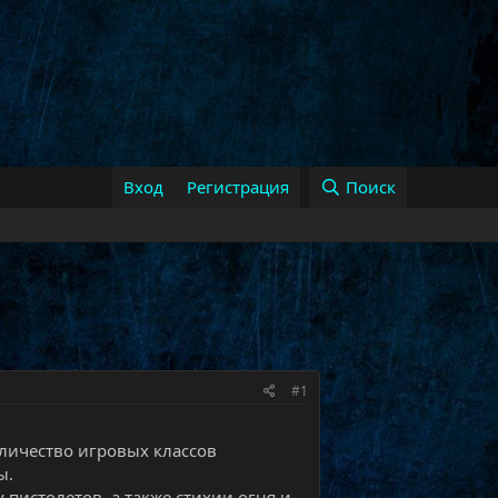
Вход
Регистрация
Поиск
#1
личество игровых классов
ы.
 пистолетов, а также стихии огня и