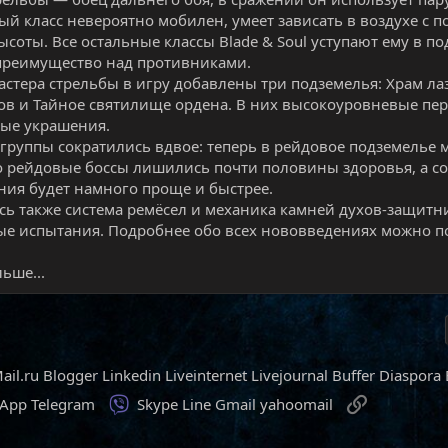
ый класс невероятно мобилен, умеет зависать в воздухе с 
ысоты. Все остальные классы Blade & Soul уступают ему в по
преимущество над противниками.
стера стрельбы в игру добавлены три подземелья: Храм л
ов и Тайное святилище ордена. В них высокоуровневые пе
ые украшения.
группы сократились вдвое: теперь в рейдовое подземелье мо
то рейдовые боссы лишились почти половины здоровья, а со
ия будет намного проще и быстрее.
ь также система ремёсел и механика камней духов-защитн
е испытания. Подробнее обо всех нововведениях можно поч
ьше...
ail.ru
Blogger
Linkedin
Liveinternet
Livejournal
Buffer
Diaspora
Viber
Ссылка
sApp
Telegram
Skype
Line
Gmail
yahoomail