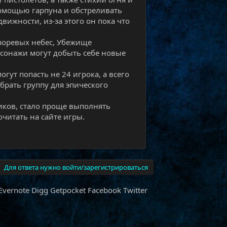
помощью гарпуна и обстреливать
движности, из-за этого он пока что
азоревых небес, Убежище
рсонажи могут добыть себе новые
гут попасть не 24 игрока, а всего
брать группу для эпического
иков, стало проще выполнять
итать на сайте игры.​
Для ответа нужно войти/зарегистрироваться
Evernote
Digg
Getpocket
Facebook
Twitter