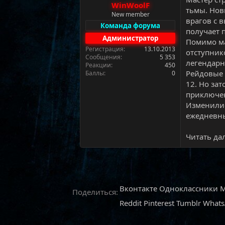
WinWoolF
а
тьмы. Нов
New member
врагов с в
Команда форума
получает 
Администратор
Помимо ма
Регистрация
13.10.2013
отступник
Сообщения
5 353
легендарн
Реакции
450
Рейдовые 
Баллы
0
12. Но за
приключен
Изменилис
ежедневны
Читать дал
Вконтакте
Одноклассники
M
Поделиться:
Reddit
Pinterest
Tumblr
What