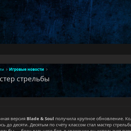
ти
Игровые новости
астер стрельбы
чная версия
Blade & Soul
получила крупное обновление. Ко
сь до десяти. Десятым по счёту классом стал мастер стрельб
рельбы — боец дальнего боя, в сражении он использует пару