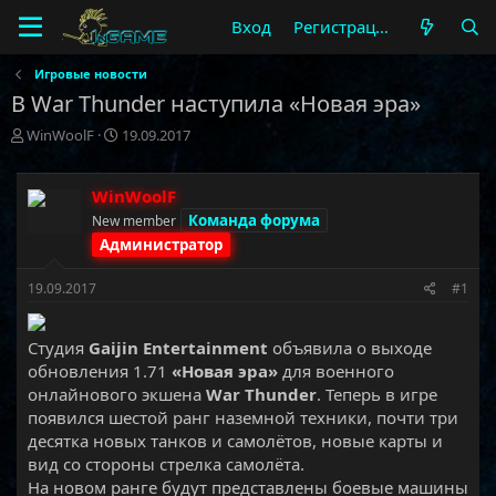
Вход
Регистрация
Игровые новости
В War Thunder наступила «Новая эра»
А
Д
WinWoolF
19.09.2017
в
а
т
т
о
а
WinWoolF
р
н
Команда форума
New member
т
а
Администратор
е
ч
м
а
19.09.2017
#1
ы
л
а
Студия
Gaijin Entertainment
объявила о выходе
обновления 1.71
«Новая эра»
для военного
онлайнового экшена
War Thunder
. Теперь в игре
появился шестой ранг наземной техники, почти три
десятка новых танков и самолётов, новые карты и
вид со стороны стрелка самолёта.
На новом ранге будут представлены боевые машины