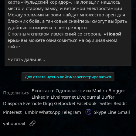
карта «Фульдский коридор». На локации нашлось
место и старому замку, и ветряной электростанции.
Между холмами игроки найдут множество арен для
ближних боёв, а танковые снайперы смогут выбрать
удобные позиции и в центре карты.
С полным списком изменений со стороны
«Новой
эры»
вы можете ознакомиться на официальном
сайте.​
Читать дальше...
Для ответа нужно войти/зарегистрироваться
Вконтакте
Одноклассники
Mail.ru
Blogger
Поделиться:
Linkedin
Liveinternet
Livejournal
Buffer
Diaspora
Evernote
Digg
Getpocket
Facebook
Twitter
Reddit
Viber
Pinterest
Tumblr
WhatsApp
Telegram
Skype
Line
Gmail
Ссылка
yahoomail