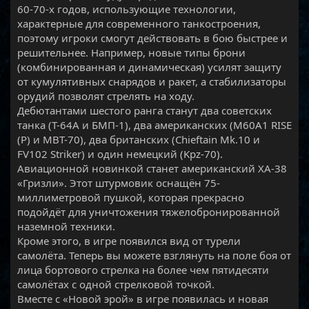
60-70-х годов, использующие технологии,
характерные для современного танкостроения,
поэтому игроки смогут действовать в бою быстрее и
решительнее. Например, новые типы брони
(комбинированная и динамическая) усилят защиту
от кумулятивных снарядов и ракет, а стабилизаторы
орудий позволят стрелять на ходу.
Дебютантами шестого ранга станут два советских
танка (Т-64А и БМП-1), два американских (M60A1 RISE
(P) и MBT-70), два британских (Chieftain Mk.10 и
FV102 Striker) и один немецкий (Kpz-70).
Авиационной новинкой станет американский XA-38
«Гризли». Этот штурмовик оснащён 75-
миллиметровой пушкой, которая прекрасно
подойдёт для уничтожения тяжелобронированной
наземной техники.
Кроме этого, в игре появился вид от турели
самолёта. Теперь вы можете взглянуть на поле боя от
лица бортового стрелка на более чем пятидесяти
самолётах с одной стрелковой точкой.
Вместе с «Новой эрой» в игре появилась и новая