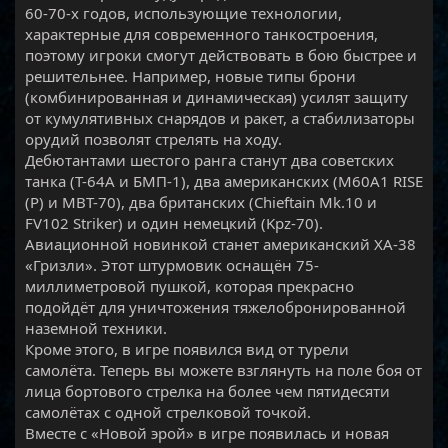
60-70-х годов, использующие технологии,
характерные для современного танкостроения,
поэтому игроки смогут действовать в бою быстрее и
решительнее. Например, новые типы брони
(комбинированная и динамическая) усилят защиту
от кумулятивных снарядов и ракет, а стабилизаторы
орудий позволят стрелять на ходу.
Дебютантами шестого ранга станут два советских
танка (Т-64А и БМП-1), два американских (M60A1 RISE
(P) и MBT-70), два британских (Chieftain Mk.10 и
FV102 Striker) и один немецкий (Kpz-70).
Авиационной новинкой станет американский XA-38
«Гризли». Этот штурмовик оснащён 75-
миллиметровой пушкой, которая прекрасно
подойдёт для уничтожения тяжелобронированной
наземной техники.
Кроме этого, в игре появился вид от турели
самолёта. Теперь вы можете взглянуть на поле боя от
лица бортового стрелка на более чем пятидесяти
самолётах с одной стрелковой точкой.
Вместе с «Новой эрой» в игре появилась и новая