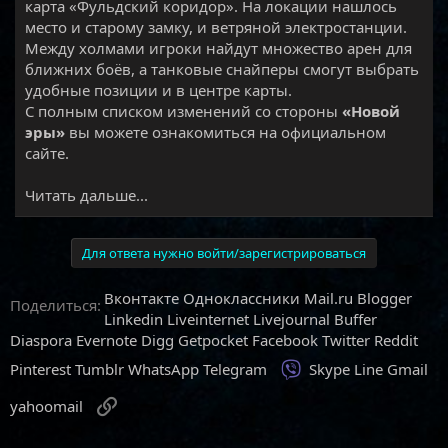
карта «Фульдский коридор». На локации нашлось
место и старому замку, и ветряной электростанции.
Между холмами игроки найдут множество арен для
ближних боёв, а танковые снайперы смогут выбрать
удобные позиции и в центре карты.
С полным списком изменений со стороны
«Новой
эры»
вы можете ознакомиться на официальном
сайте.​
Читать дальше...
Для ответа нужно войти/зарегистрироваться
Вконтакте
Одноклассники
Mail.ru
Blogger
Поделиться:
Linkedin
Liveinternet
Livejournal
Buffer
Diaspora
Evernote
Digg
Getpocket
Facebook
Twitter
Reddit
Viber
Pinterest
Tumblr
WhatsApp
Telegram
Skype
Line
Gmail
Ссылка
yahoomail