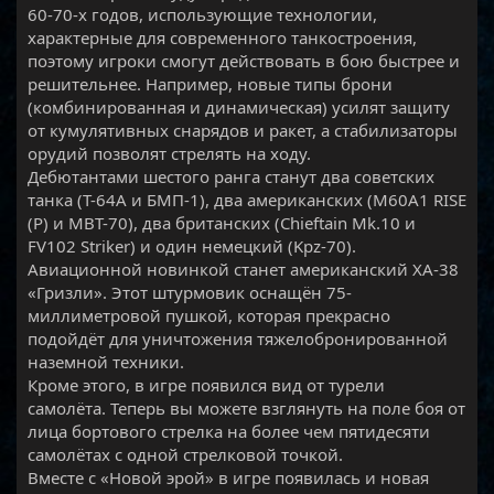
60-70-х годов, использующие технологии,
характерные для современного танкостроения,
поэтому игроки смогут действовать в бою быстрее и
решительнее. Например, новые типы брони
(комбинированная и динамическая) усилят защиту
от кумулятивных снарядов и ракет, а стабилизаторы
орудий позволят стрелять на ходу.
Дебютантами шестого ранга станут два советских
танка (Т-64А и БМП-1), два американских (M60A1 RISE
(P) и MBT-70), два британских (Chieftain Mk.10 и
FV102 Striker) и один немецкий (Kpz-70).
Авиационной новинкой станет американский XA-38
«Гризли». Этот штурмовик оснащён 75-
миллиметровой пушкой, которая прекрасно
подойдёт для уничтожения тяжелобронированной
наземной техники.
Кроме этого, в игре появился вид от турели
самолёта. Теперь вы можете взглянуть на поле боя от
лица бортового стрелка на более чем пятидесяти
самолётах с одной стрелковой точкой.
Вместе с «Новой эрой» в игре появилась и новая