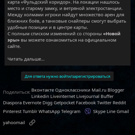
карта «Фульдский коридор». На локации нашлось
место и старому замку, и ветряной электростанции.
Между холмами игроки найдут множество арен для
ближних боёв, а танковые снайперы смогут выбрать
удобные позиции и в центре карты.
С полным списком изменений со стороны
«Новой
эры»
вы можете ознакомиться на официальном
сайте.​
Читать дальше...
Для ответа нужно войти/зарегистрироваться
Вконтакте
Одноклассники
Mail.ru
Blogger
Поделиться:
Linkedin
Liveinternet
Livejournal
Buffer
Diaspora
Evernote
Digg
Getpocket
Facebook
Twitter
Reddit
Viber
Pinterest
Tumblr
WhatsApp
Telegram
Skype
Line
Gmail
Ссылка
yahoomail