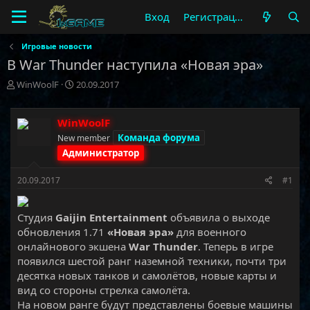
Вход
Регистрация
Игровые новости
В War Thunder наступила «Новая эра»
А
Д
WinWoolF
20.09.2017
в
а
т
т
о
а
WinWoolF
р
н
Команда форума
New member
т
а
Администратор
е
ч
м
а
20.09.2017
#1
ы
л
а
Студия
Gaijin Entertainment
объявила о выходе
обновления 1.71
«Новая эра»
для военного
онлайнового экшена
War Thunder
. Теперь в игре
появился шестой ранг наземной техники, почти три
десятка новых танков и самолётов, новые карты и
вид со стороны стрелка самолёта.
На новом ранге будут представлены боевые машины