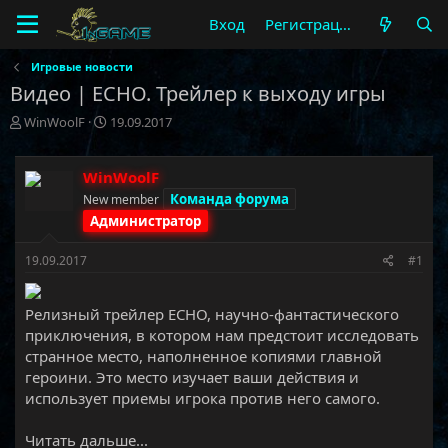
Вход
Регистрация
Игровые новости
Видео | ECHO. Трейлер к выходу игры
А
Д
WinWoolF
19.09.2017
в
а
т
т
о
а
WinWoolF
р
н
Команда форума
New member
т
а
Администратор
е
ч
м
а
19.09.2017
#1
ы
л
а
Релизный трейлер ECHO, научно-фантастического
приключения, в котором нам предстоит исследовать
странное место, наполненное копиями главной
героини. Это место изучает ваши действия и
использует приемы игрока против него самого.​
Читать дальше...