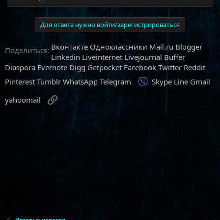
Для ответа нужно войти/зарегистрироваться
Вконтакте
Одноклассники
Mail.ru
Blogger
Поделиться:
Linkedin
Liveinternet
Livejournal
Buffer
Diaspora
Evernote
Digg
Getpocket
Facebook
Twitter
Reddit
Viber
Pinterest
Tumblr
WhatsApp
Telegram
Skype
Line
Gmail
Ссылка
yahoomail
Игровые новости