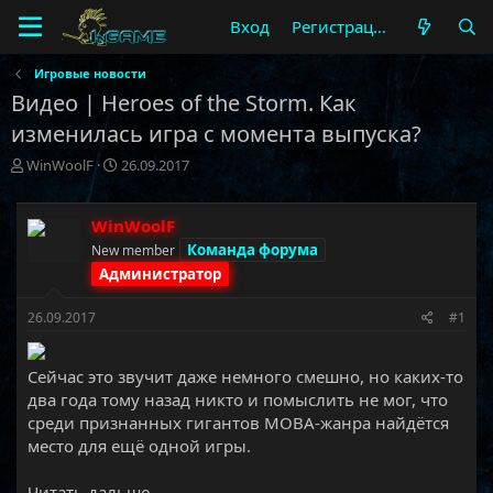
Вход
Регистрация
Игровые новости
Видео | Heroes of the Storm. Как
изменилась игра с момента выпуска?
А
Д
WinWoolF
26.09.2017
в
а
т
т
о
а
WinWoolF
р
н
Команда форума
New member
т
а
Администратор
е
ч
м
а
26.09.2017
#1
ы
л
а
Сейчас это звучит даже немного смешно, но каких-то
два года тому назад никто и помыслить не мог, что
среди признанных гигантов MOBA-жанра найдётся
место для ещё одной игры.​
Читать дальше...