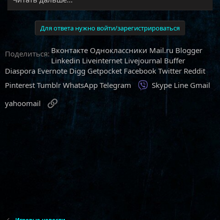
Для ответа нужно войти/зарегистрироваться
Вконтакте
Одноклассники
Mail.ru
Blogger
Поделиться:
Linkedin
Liveinternet
Livejournal
Buffer
Diaspora
Evernote
Digg
Getpocket
Facebook
Twitter
Reddit
Viber
Pinterest
Tumblr
WhatsApp
Telegram
Skype
Line
Gmail
Ссылка
yahoomail
Игровые новости