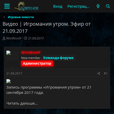
Вход
Регистрация
Игровые новости
Видео | Игромания утром. Эфир от
21.09.2017
А
Д
WinWoolF
21.09.2017
в
а
т
т
о
а
WinWoolF
р
н
Команда форума
New member
т
а
Администратор
е
ч
м
а
21.09.2017
#1
ы
л
а
Запись программы «Игромания утром» от 21
сентября 2017 года.​
Читать дальше...