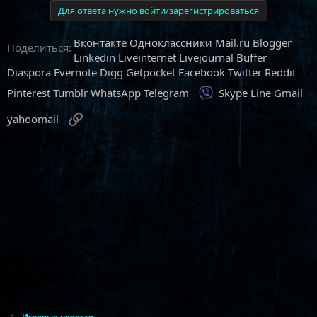
Для ответа нужно войти/зарегистрироваться
Вконтакте
Одноклассники
Mail.ru
Blogger
Поделиться:
Linkedin
Liveinternet
Livejournal
Buffer
Diaspora
Evernote
Digg
Getpocket
Facebook
Twitter
Reddit
Viber
Pinterest
Tumblr
WhatsApp
Telegram
Skype
Line
Gmail
Ссылка
yahoomail
Игровые новости