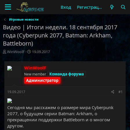
Вход
Регистрация
Игровые новости
Видео | Итоги недели. 18 сентября 2017
года (Cyberpunk 2077, Batman: Arkham,
Battleborn)
А
Д
WinWoolF
19.09.2017
в
а
т
т
о
а
WinWoolF
р
н
Команда форума
New member
т
а
Администратор
е
ч
м
а
19.09.2017
#1
ы
л
а
Сегодня мы расскажем о размере мира Cyberpunk
2077, о будущем серии Batman: Arkham, о
прекращении поддержки Battleborn и о многом
другом.​