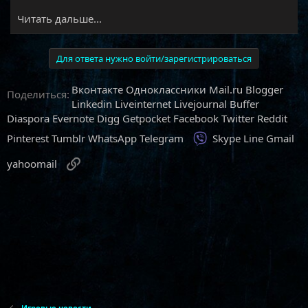
Читать дальше...
Для ответа нужно войти/зарегистрироваться
Вконтакте
Одноклассники
Mail.ru
Blogger
Поделиться:
Linkedin
Liveinternet
Livejournal
Buffer
Diaspora
Evernote
Digg
Getpocket
Facebook
Twitter
Reddit
Viber
Pinterest
Tumblr
WhatsApp
Telegram
Skype
Line
Gmail
Ссылка
yahoomail
Игровые новости