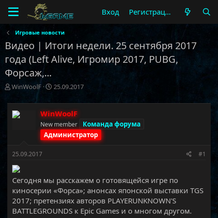
Вход
Регистрация
Игровые новости
Видео | Итоги недели. 25 сентября 2017
года (Left Alive, Игромир 2017, PUBG,
Форсаж,...
А
Д
WinWoolF
25.09.2017
в
а
т
т
о
а
WinWoolF
р
н
Команда форума
New member
т
а
Администратор
е
ч
м
а
25.09.2017
#1
ы
л
а
Сегодня мы расскажем о готовящейся игре по
киносерии «Форса»; анонсах японской выставки TGS
2017; претензиях авторов PLAYERUNKNOWN'S
BATTLEGROUNDS к Epic Games и о многом другом.​