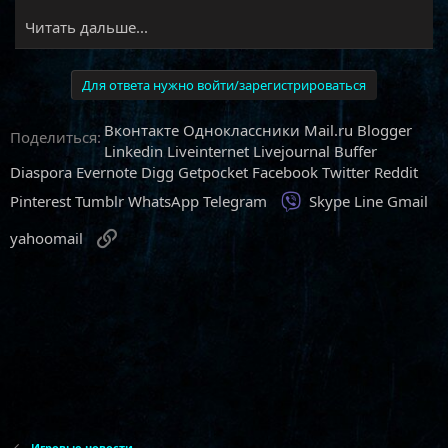
Читать дальше...
Для ответа нужно войти/зарегистрироваться
Вконтакте
Одноклассники
Mail.ru
Blogger
Поделиться:
Linkedin
Liveinternet
Livejournal
Buffer
Diaspora
Evernote
Digg
Getpocket
Facebook
Twitter
Reddit
Viber
Pinterest
Tumblr
WhatsApp
Telegram
Skype
Line
Gmail
Ссылка
yahoomail
Игровые новости