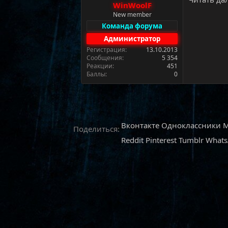
WinWoolF
а
New member
Команда форума
Администратор
Регистрация
13.10.2013
Сообщения
5 354
Реакции
451
Баллы
0
Вконтакте
Одноклассники
M
Поделиться:
Reddit
Pinterest
Tumblr
What