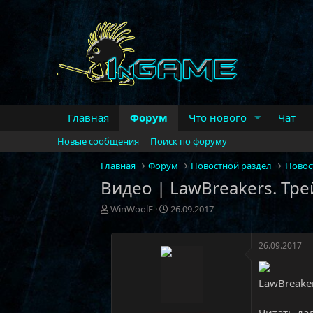
Главная
Форум
Что нового
Чат
Новые сообщения
Поиск по форуму
Главная
Форум
Новостной раздел
Новос
Видео | LawBreakers. Тр
А
Д
WinWoolF
26.09.2017
в
а
т
т
о
а
26.09.2017
р
н
т
а
LawBreake
е
ч
м
а
ы
л
Читать дал