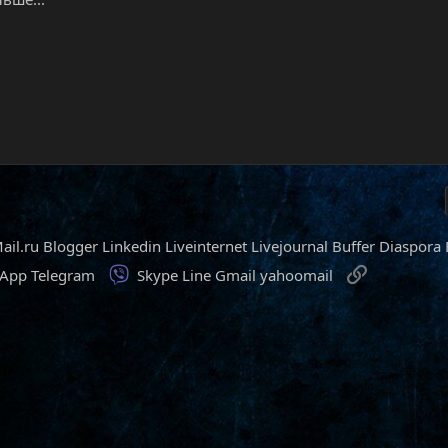
ail.ru
Blogger
Linkedin
Liveinternet
Livejournal
Buffer
Diaspora
Viber
Ссылка
sApp
Telegram
Skype
Line
Gmail
yahoomail