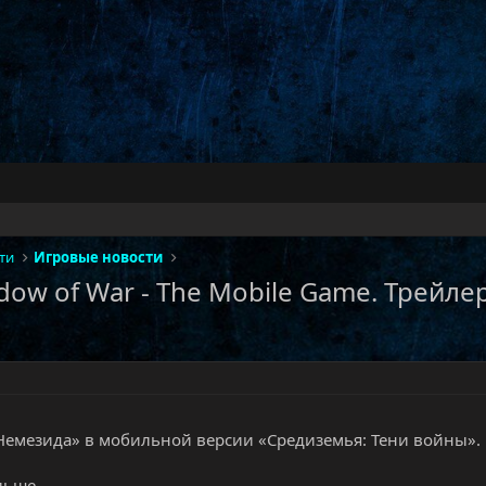
ти
Игровые новости
adow of War - The Mobile Game. Трейле
Немезида» в мобильной версии «Средиземья: Тени войны».​
ьше...