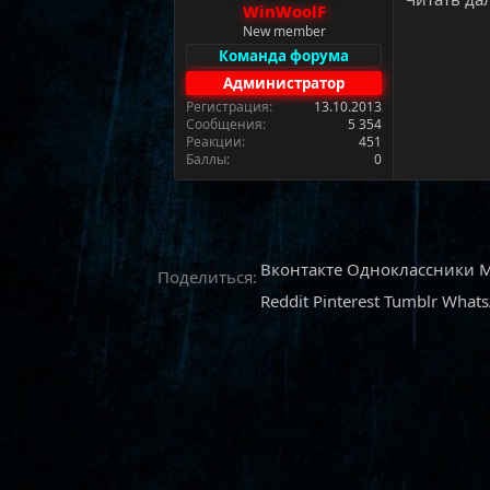
WinWoolF
а
New member
Команда форума
Администратор
Регистрация
13.10.2013
Сообщения
5 354
Реакции
451
Баллы
0
Вконтакте
Одноклассники
M
Поделиться:
Reddit
Pinterest
Tumblr
What