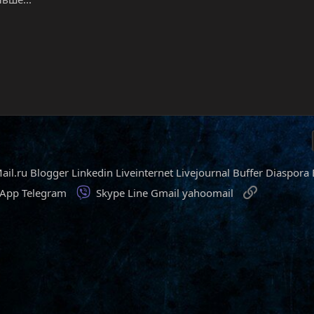
ail.ru
Blogger
Linkedin
Liveinternet
Livejournal
Buffer
Diaspora
Viber
Ссылка
sApp
Telegram
Skype
Line
Gmail
yahoomail