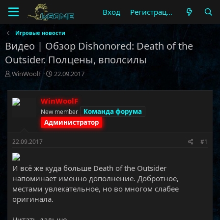
Вход
Регистрация
Игровые новости
Видео | Обзор Dishonored: Death of the
Outsider. Полцены, вполсилы
А
Д
WinWoolF
22.09.2017
в
а
т
т
о
а
WinWoolF
р
н
Команда форума
New member
т
а
Администратор
е
ч
м
а
22.09.2017
#1
ы
л
а
И всё же куда больше Death of the Outsider
напоминает именно дополнение. Добротное,
местами увлекательное, но во многом слабее
оригинала.​
Читать дальше...