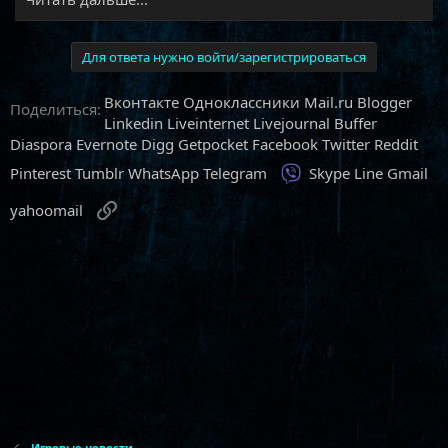
Для ответа нужно войти/зарегистрироваться
Вконтакте
Одноклассники
Mail.ru
Blogger
Поделиться:
Linkedin
Liveinternet
Livejournal
Buffer
Diaspora
Evernote
Digg
Getpocket
Facebook
Twitter
Reddit
Viber
Pinterest
Tumblr
WhatsApp
Telegram
Skype
Line
Gmail
Ссылка
yahoomail
Игровые новости