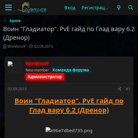
Вход
Регистрация
Архив
Воин "Гладиатор". PvE гайд по Глад вару 6.2
(Дренор)
А
Д
WinWoolF
02.09.2015
в
а
т
т
о
а
WinWoolF
р
н
Команда форума
New member
т
а
Администратор
е
ч
м
а
02.09.2015
#1
ы
л
а
Воин "Гладиатор". PvE гайд по
Глад вару 6.2 (Дренор)