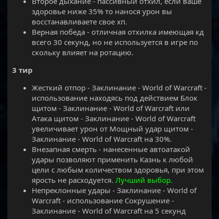
Второе дыхание - пассивный отхил, если ваше
здоровье ниже 35% то нанося урон вы
восстанавливаете свое хп.
Верная победа - отличная отхилка имеющая кд
всего 30 секунд, но не используется в игре по
скольку влияет на ротацию.
3 тир
Жесткий отпор - Заклинание - World of Warcraft -
использование находясь под действием Блок
щитом - Заклинание - World of Warcraft или
Атака щитом - Заклинание - World of Warcraft
увеличивает урон от Мощный удар щитом -
Заклинание - World of Warcraft на 30%.
Внезапная смерть - нанесенные автоатакой
удары позволяют применить Казнь к любой
цели с любым количеством здоровья, при этом
ярость не расходуется.
Лучший выбор.
Непреклонные удары - Заклинание - World of
Warcraft - использование Сокрушение -
Заклинание - World of Warcraft на 5 секунд