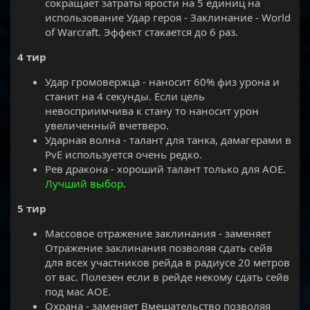
сокращает затраты ярости на 5 единиц на
использование Удар героя - Заклинание - World
of Warcraft. Эффект стакается до 6 раз.
4 тир
Удар громовержца - наносит 60% физ урона и
станит на 4 секунды. Если цель
невосприимчива к стану то наносит урон
увеличенный вчетверо.
Ударная волна - талант для танка, дамагерами в
PvE используется очень редко.
Рев дракона - хороший талант только для АОЕ.
Лучший выбор
.
5 тир
Массовое отражение заклинания - заменяет
Отражение заклинания позволяя сдать сейв
для всех участников рейда в радиусе 20 метров
от вас. Полезен если в рейде некому сдать сейв
под мас АОЕ.
Охрана - заменяет Вмешательство позволяя