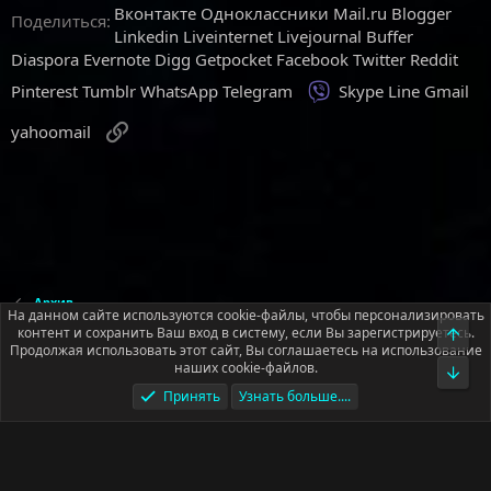
Вконтакте
Одноклассники
Mail.ru
Blogger
Поделиться:
Linkedin
Liveinternet
Livejournal
Buffer
Diaspora
Evernote
Digg
Getpocket
Facebook
Twitter
Reddit
Viber
Pinterest
Tumblr
WhatsApp
Telegram
Skype
Line
Gmail
Ссылка
yahoomail
Архив
На данном сайте используются cookie-файлы, чтобы персонализировать
контент и сохранить Ваш вход в систему, если Вы зарегистрируетесь.
Верх
Продолжая использовать этот сайт, Вы соглашаетесь на использование
Русский (RU)
наших cookie-файлов.
Низ
Условия и правила
Политика конфиденциальности
Помощь
Принять
Узнать больше....
Главная
R
S
S