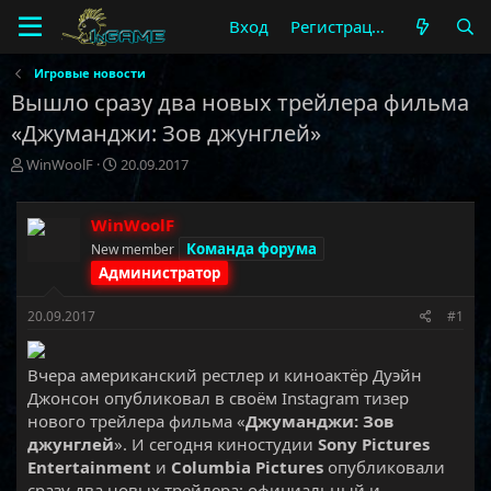
Вход
Регистрация
Игровые новости
Вышло сразу два новых трейлера фильма
«Джуманджи: Зов джунглей»
А
Д
WinWoolF
20.09.2017
в
а
т
т
о
а
WinWoolF
р
н
Команда форума
New member
т
а
Администратор
е
ч
м
а
20.09.2017
#1
ы
л
а
Вчера американский рестлер и киноактёр Дуэйн
Джонсон опубликовал в своём Instagram тизер
нового трейлера фильма «
Джуманджи: Зов
джунглей
». И сегодня киностудии
Sony Pictures
Entertainment
и
Columbia Pictures
опубликовали
сразу два новых трейлера: официальный и