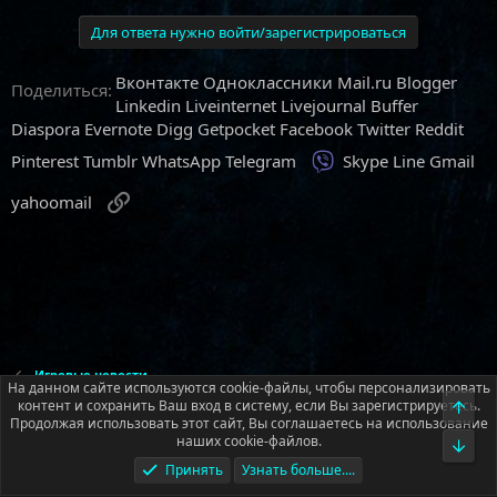
Для ответа нужно войти/зарегистрироваться
Вконтакте
Одноклассники
Mail.ru
Blogger
Поделиться:
Linkedin
Liveinternet
Livejournal
Buffer
Diaspora
Evernote
Digg
Getpocket
Facebook
Twitter
Reddit
Viber
Pinterest
Tumblr
WhatsApp
Telegram
Skype
Line
Gmail
Ссылка
yahoomail
Игровые новости
На данном сайте используются cookie-файлы, чтобы персонализировать
контент и сохранить Ваш вход в систему, если Вы зарегистрируетесь.
Верх
Продолжая использовать этот сайт, Вы соглашаетесь на использование
Русский (RU)
наших cookie-файлов.
Низ
Условия и правила
Политика конфиденциальности
Помощь
Принять
Узнать больше....
Главная
R
S