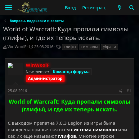
Вход
Регистрация
Вопросы, подсказки и советы
World of Warcraft: Куда пропали символы
(глифы), и где их теперь искать.
А
Д
Т
WinWoolF
25.08.2016
глифы
символы
убрали
в
а
е
т
т
г
о
а
и
WinWoolF
р
н
Команда форума
New member
т
а
Администратор
е
ч
м
а
ы
25.08.2016
л
#1
а
World of Warcraft: Куда пропали символы
(глифы), и где их теперь искать.
С выходом препатча 7.0.3 Legion из игры была
выведена привычная всем
система символов
или
как их еще называют
глифов
. Многие игроки