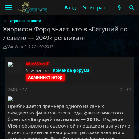
Вход
Регистрация
Игровые новости
Харрисон Форд знает, кто в «Бегущий по
лезвию — 2049» репликант
А
Д
WinWoolF
24.09.2017
в
а
т
т
о
а
WinWoolF
р
н
Команда форума
New member
т
а
Администратор
е
ч
м
а
24.09.2017
#1
ы
л
а
Приближается премьера одного из самых
ожидаемых фильмов этого года, фантастического
боевика «
Бегущий по лезвию
—
2049
». Издание
Vice
побывало на съёмочной площадке и выпустило
в свет документальный ролик, рассказывающий о
том, как режиссёр Дени Вильнёв работает над