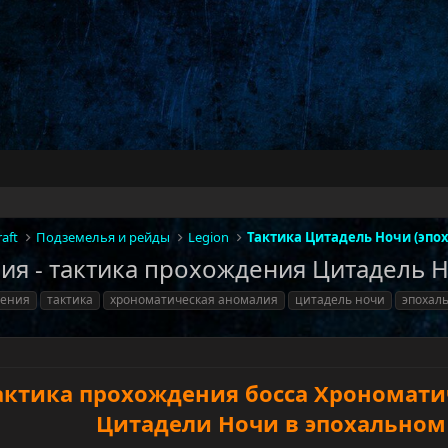
aft
Подземелья и рейды
Legion
Тактика Цитадель Ночи (эпо
я - тактика прохождения Цитадель Н
дения
тактика
хрономатическая аномалия
цитадель ночи
эпохал
актика прохождения босса Хрономати
Цитадели Ночи в эпохальном