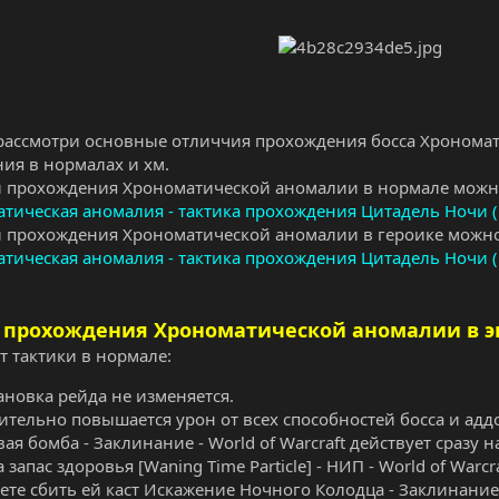
рассмотри основные отличчия прохождения босса Хрономат
ия в нормалах и хм.
й прохождения Хрономатической аномалии в нормале можн
тическая аномалия - тактика прохождения Цитадель Ночи 
й прохождения Хрономатической аномалии в героике можно
тическая аномалия - тактика прохождения Цитадель Ночи (
 прохождения Хрономатической аномалии в 
т тактики в нормале:
ановка рейда не изменяется.
ительно повышается урон от всех способностей босса и адд
вая бомба - Заклинание - World of Warcraft действует сразу н
а запас здоровья [Waning Time Particle] - НИП - World of War
ете сбить ей каст Искажение Ночного Колодца - Заклинание 