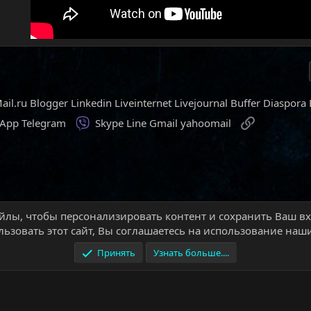
ail.ru
Blogger
Linkedin
Liveinternet
Livejournal
Buffer
Diaspora
Viber
Ссылка
sApp
Telegram
Skype
Line
Gmail
yahoomail
йлы, чтобы персонализировать контент и сохранить Ваш вхо
aft
Подземелья и рейды
Legion
Тактика Цитадель Ночи (эпо
ьзовать этот сайт, Вы соглашаетесь на использование наши
Принять
Узнать больше....
Обратная связь
Условия и правила
П