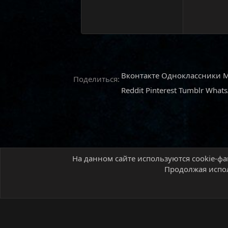
Вконтакте
Одноклассники
M
Поделиться:
Reddit
Pinterest
Tumblr
What
На данном сайте используются cookie-фа
Главная
Форум
MMO игры
World of Warcr
Продолжая испол
Русский (RU)