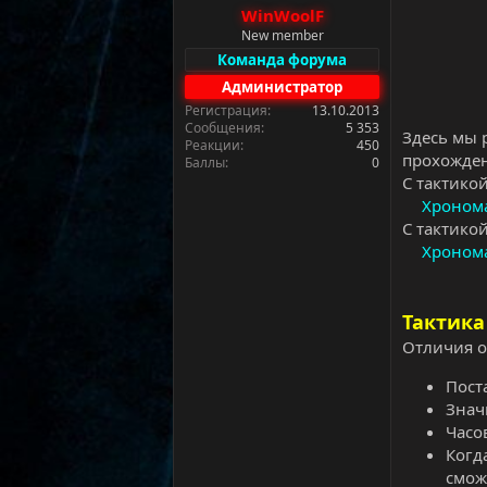
а
WinWoolF
New member
Команда форума
Администратор
Регистрация
13.10.2013
Сообщения
5 353
Здесь мы 
Реакции
450
прохожден
Баллы
0
С тактико
Хронома
С тактико
Хронома
Тактика
Отличия о
Пост
Знач
Часо
Когд
смож