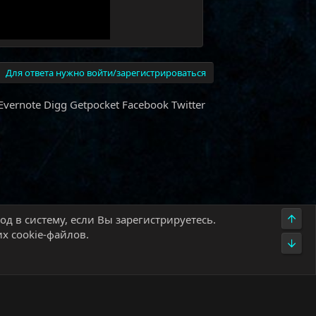
Для ответа нужно войти/зарегистрироваться
Evernote
Digg
Getpocket
Facebook
Twitter
Верх
д в систему, если Вы зарегистрируетесь.
хальный)
х cookie-файлов.
Низ
олитика конфиденциальности
Помощь
Главная
R
S
S