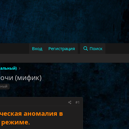
Вход
Регистрация
Поиск
хальный)
очи (мифик)
ьный
#1
ческая аномалия в
 режиме.