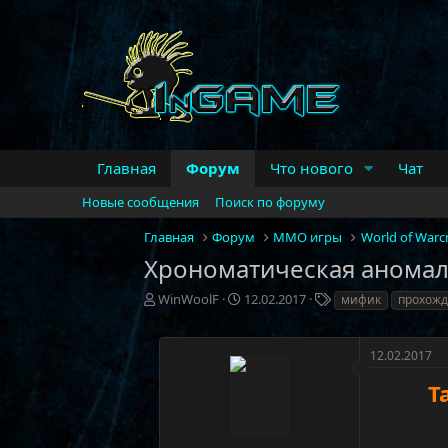
Главная
Форум
Что нового
Чат
Новые сообщения
Поиск по форуму
Главная
Форум
MMO игры
World of Warcr
Хрономатическая аномали
А
Д
Т
WinWoolF
12.02.2017
мифик
прохож
в
а
е
т
т
г
о
а
и
12.02.2017
р
н
Т
т
а
е
ч
м
а
ы
л