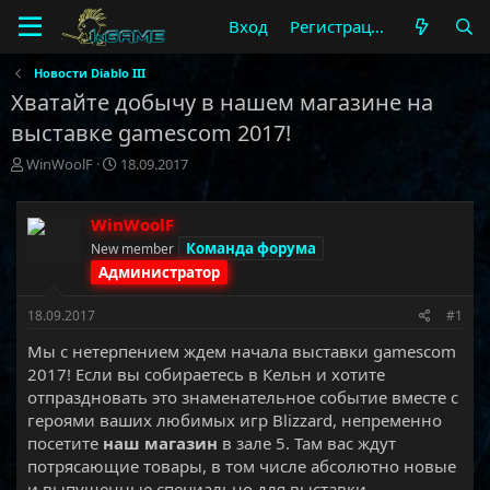
Вход
Регистрация
Новости Diablo III
Хватайте добычу в нашем магазине на
выставке gamescom 2017!
А
Д
WinWoolF
18.09.2017
в
а
т
т
о
а
WinWoolF
р
н
Команда форума
New member
т
а
Администратор
е
ч
м
а
18.09.2017
#1
ы
л
а
Мы с нетерпением ждем начала выставки gamescom
2017! Если вы собираетесь в Кельн и хотите
отпраздновать это знаменательное событие вместе с
героями ваших любимых игр Blizzard, непременно
посетите
наш магазин
в зале 5. Там вас ждут
потрясающие товары, в том числе абсолютно новые
и выпущенные специально для выставки.