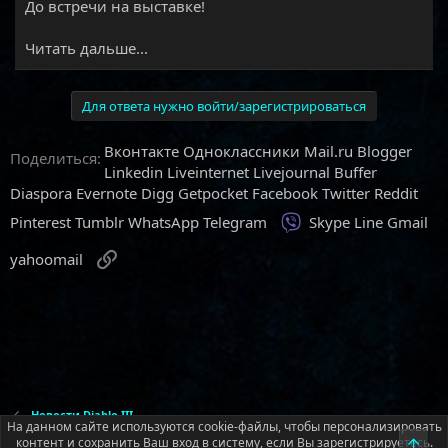
До встречи на выставке!
Читать дальше...
Для ответа нужно войти/зарегистрироваться
Вконтакте
Одноклассники
Mail.ru
Blogger
Поделиться:
Linkedin
Liveinternet
Livejournal
Buffer
Diaspora
Evernote
Digg
Getpocket
Facebook
Twitter
Reddit
Viber
Pinterest
Tumblr
WhatsApp
Telegram
Skype
Line
Gmail
Ссылка
yahoomail
Новости Diablo III
На данном сайте используются cookie-файлы, чтобы персонализировать
контент и сохранить Ваш вход в систему, если Вы зарегистрируетесь.
Верх