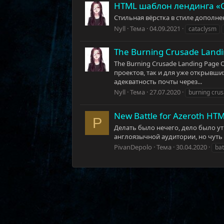
HTML шаблон лендинга «
Стильная вёрстка в стиле дополнен
Nyll
Тема
04.09.2021
cataclysm
The Burning Crusade Landi
The Burning Crusade Landing Pag
проектов, так и для уже открывши
адекватность почты через...
Nyll
Тема
27.07.2020
burning cru
New Battle for Azeroth HT
P
Делать было нечего, дело было ут
англоязычной аудитории, но чуть 
PivanDepolo
Тема
30.04.2020
bat