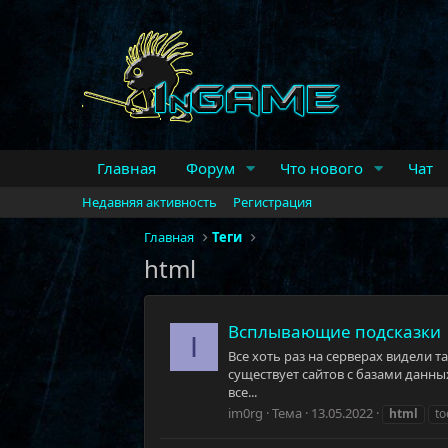
Главная
Форум
Что нового
Чат
Недавняя активность
Регистрация
Главная
Теги
html
Всплывающие подсказки
I
Все хоть раз на серверах видели т
существует сайтов с базами данны
все...
im0rg
Тема
13.05.2022
html
to