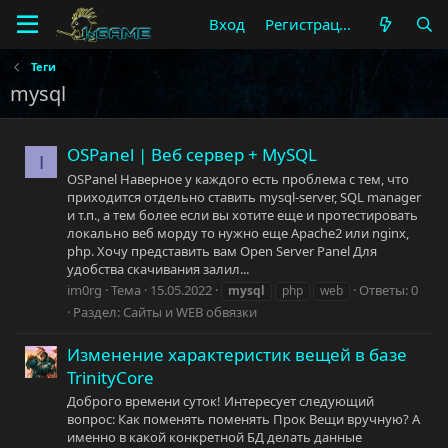
Вход
Регистрация
Теги
mysql
OSPanel | Веб сервер + MySQL
I
OSPanel Наверное у каждого есть проблема с тем, что
приходится отдельно ставить mysql-server, SQL manager
и т.п., а тем более если вы хотите еще и протестировать
локально веб морду то нужно еще Apache2 или nginx,
php. Хочу представить вам Open Server Panel Для
удобства скачивания залил...
im0rg
Тема
15.05.2022
Ответы: 0
mysql
php
web
Раздел:
Сайты и WEB обвязки
Изменение характеристик вещей в базе
TrinityCore
Доброго времени суток! Интересует следующий
вопрос: Как поменять поменять Прок Вещи вручную? А
именно в какой конкретной БД делать данные