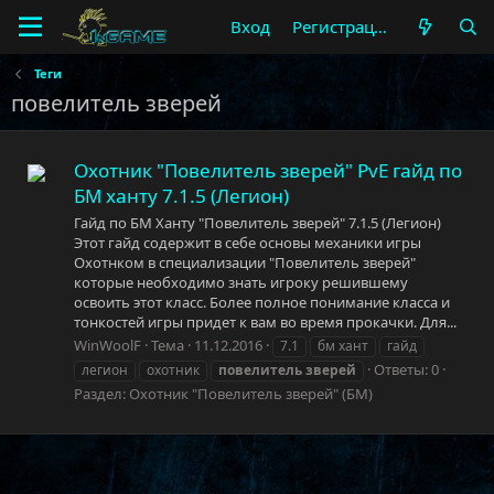
Вход
Регистрация
Теги
повелитель зверей
Охотник "Повелитель зверей" PvE гайд по
БМ ханту 7.1.5 (Легион)
Гайд по БМ Ханту "Повелитель зверей" 7.1.5 (Легион)
Этот гайд содержит в себе основы механики игры
Охотнком в специализации "Повелитель зверей"
которые необходимо знать игроку решившему
освоить этот класс. Более полное понимание класса и
тонкостей игры придет к вам во время прокачки. Для...
WinWoolF
Тема
11.12.2016
7.1
бм хант
гайд
Ответы: 0
легион
охотник
повелитель
зверей
Раздел:
Охотник "Повелитель зверей" (БМ)