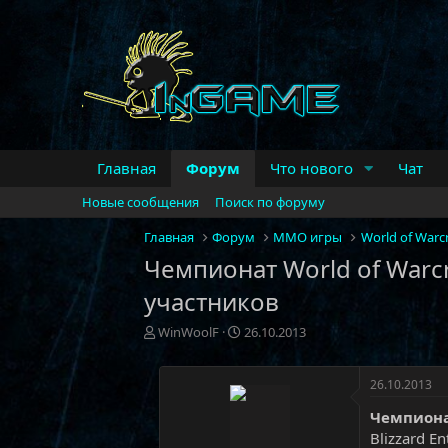
Главная
Форум
Что нового
Чат
Новые сообщения
Поиск по форуму
Главная
Форум
MMO игры
World of Warcr
Чемпионат World of Warcra
участников
А
Д
WinWoolF
26.10.2013
в
а
т
т
о
а
26.10.2013
р
н
Чемпионат
т
а
Blizzard E
е
ч