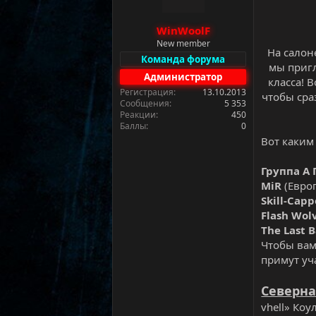
м
а
ы
л
WinWoolF
а
New member
На салоне
Команда форума
мы приг
Администратор
класса! 
Регистрация
13.10.2013
чтобы сра
Сообщения
5 353
Реакции
450
Баллы
0
Вот каким
Группа A 
MiR
(Евро
Skill-Cap
Flash Wol
The Last B
Чтобы вам
примут уч
Северна
vhell» Ко