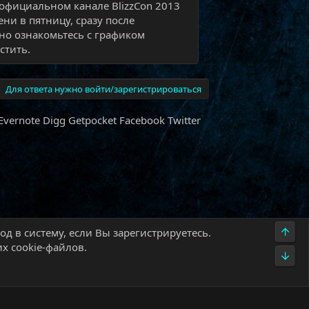
 официальном канале BlizzCon 2013
ени в пятницу, сразу после
но ознакомьтесь с графиком
стить.
Для ответа нужно войти/зарегистрироваться
Evernote
Digg
Getpocket
Facebook
Twitter
Верх
д в систему, если Вы зарегистрируетесь.
х cookie-файлов.
Низ
олитика конфиденциальности
Помощь
Главная
R
S
S