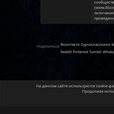
сообществ
(www.blizz
окончания
проведени
Вконтакте
Одноклассники
M
Поделиться:
Reddit
Pinterest
Tumblr
What
На данном сайте используются cookie-фа
Главная
Форум
MMO игры
World of Warcr
Продолжая испол
Русский (RU)