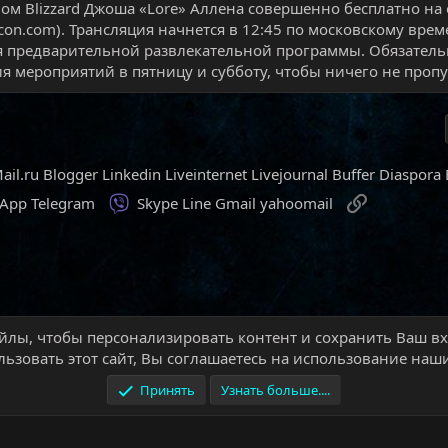
ом Blizzard Джоша «Lore» Аллена совершенно бесплатно на
con.com). Трансляция начнется в 12:45 по московскому врем
 предварительной развлекательной программы. Обязатель
я мероприятий в пятницу и субботу, чтобы ничего не пропу
ail.ru
Blogger
Linkedin
Liveinternet
Livejournal
Buffer
Diaspora
Viber
Ссылка
sApp
Telegram
Skype
Line
Gmail
yahoomail
йлы, чтобы персонализировать контент и сохранить Ваш вхо
aft
Новости World of Warcraft
ьзовать этот сайт, Вы соглашаетесь на использование наши
Принять
Узнать больше....
Обратная связь
Условия и правила
П