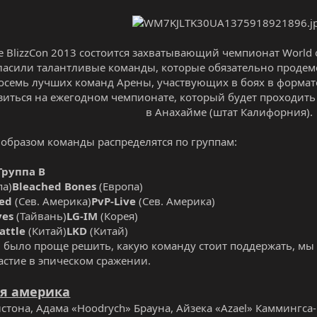
 BlizzCon 2013 состоится захватывающий чемпионат World of W
ласили талантливые команды, которые обязательно продем
Восемь лучших команд Арены, участвующих в боях в формате 
зиться на ежегодном чемпионате, который будет проходить 8
в Анахайме (штат Калифорния).​
 образом команды распределятся по группам:
Группа B
па)
Bleached Bones
(Европа)
ped
(Сев. Америка)
PvP-Live
(Сев. Америка)
ves
(Тайвань)
LG-IM
(Корея)
attle
(Китай)
LKD
(Китай)
 было проще решить, какую команду стоит поддержать, мы 
астие в эпическом сражении.
я америка
улстона, Адама «Hoodrych» Брауна, Айзека «Azael» Каммингса