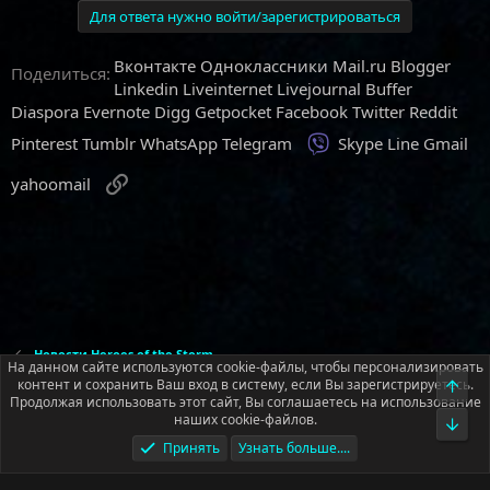
Для ответа нужно войти/зарегистрироваться
Вконтакте
Одноклассники
Mail.ru
Blogger
Поделиться:
Linkedin
Liveinternet
Livejournal
Buffer
Diaspora
Evernote
Digg
Getpocket
Facebook
Twitter
Reddit
Viber
Pinterest
Tumblr
WhatsApp
Telegram
Skype
Line
Gmail
Ссылка
yahoomail
Новости Heroes of the Storm
На данном сайте используются cookie-файлы, чтобы персонализировать
контент и сохранить Ваш вход в систему, если Вы зарегистрируетесь.
Верх
Продолжая использовать этот сайт, Вы соглашаетесь на использование
Русский (RU)
наших cookie-файлов.
Низ
Условия и правила
Политика конфиденциальности
Помощь
Принять
Узнать больше....
Главная
R
S
S