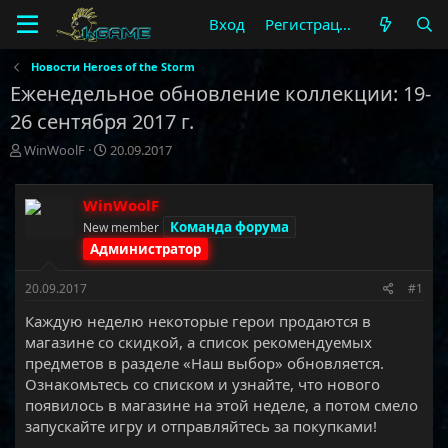
Вход
Регистрация
Новости Heroes of the Storm
Еженедельное обновление коллекции: 19-
26 сентября 2017 г.
А
Д
WinWoolF
20.09.2017
в
а
т
т
о
а
WinWoolF
р
н
Команда форума
New member
т
а
Администратор
е
ч
м
а
20.09.2017
#1
ы
л
а
Каждую неделю некоторые герои продаются в
магазине со скидкой, а список рекомендуемых
предметов в разделе «Наш выбор» обновляется.
Ознакомьтесь со списком и узнайте, что нового
появилось в магазине на этой неделе, а потом смело
запускайте игру и отправляйтесь за покупками!