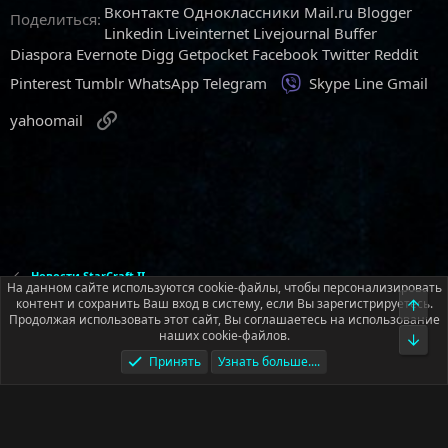
Вконтакте
Одноклассники
Mail.ru
Blogger
Поделиться:
Linkedin
Liveinternet
Livejournal
Buffer
Diaspora
Evernote
Digg
Getpocket
Facebook
Twitter
Reddit
Viber
Pinterest
Tumblr
WhatsApp
Telegram
Skype
Line
Gmail
Ссылка
yahoomail
Новости StarCraft II
На данном сайте используются cookie-файлы, чтобы персонализировать
контент и сохранить Ваш вход в систему, если Вы зарегистрируетесь.
Верх
Продолжая использовать этот сайт, Вы соглашаетесь на использование
Русский (RU)
наших cookie-файлов.
Низ
Обратная связь
Условия и правила
Принять
Узнать больше....
Политика конфиденциальности
Помощь
Главная
R
S
S