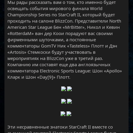
Мы рады рассказать вам о том, кто именно будет
освещать события мирового финала World
Championship Series по StarCraft II, который будет
проходить на салоне BlizzCon. Представители North
American Star League Бен «MrBitter», Никол и Кевин
«RotterdaM» ван дер Коои порадуют вас своими
фирменными шуточками, а постоянные
комментаторы GomTV Ник «Tasteless» Плотт и Дэн
«Artosis» Стемкоски будут участвовать в
мероприятиях на BlizzCon уже в третий раз.
Компанию им составят еще два англоязычных
комментатора Electronic Sports League: Шон «Apollo»
Кларк и Шон «Day[9]» Плотт.
​
Эти несравненные знатоки StarCraft II вместе со