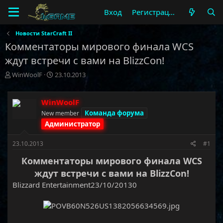
Вход
Регистрация
Новости StarCraft II
Комментаторы мирового финала WCS
ждут встречи с вами на BlizzCon!
А
Д
WinWoolF
23.10.2013
в
а
т
т
о
а
WinWoolF
р
н
Команда форума
New member
т
а
Администратор
е
ч
м
а
23.10.2013
#1
ы
л
а
Комментаторы мирового финала WCS
ждут встречи с вами на BlizzCon!
Blizzard Entertainment23/10/20130