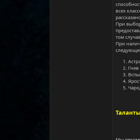
способност
всех класс
рассказано
При выбор
предостав
том случа
При налич
следующег
Астр
Гнев 
Вспы
Ярос
Чаро
Таланты
Мы рекоме