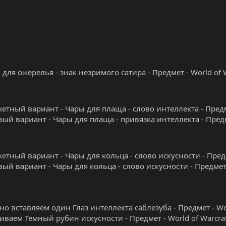
 для ожерелья - знак незримого сатира - Предмет - World of 
етный вариант - Чары для плаща - слово интеллекта - Предме
вый вариант - Чары для плаща - привязка интеллекта - Предме
етный вариант - Чары для кольца - слово искусности - Предме
вый вариант - Чары для кольца - слово искусности - Предмет -
о вставляем один Глаз интеллекта саблезуба - Предмет - Wor
иваем Темный рубин искусности - Предмет - World of Warcraf