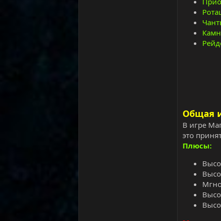
Прио
Рота
Чан
Кам
Рейд
Общая 
В игре Ма
это приня
Плюсы:
Высо
Высо
Мгно
Высо
Высо