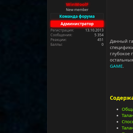
а
WinWoolF
New member
Команда форума
Администратор
Регистрация
13.10.2013
Сообщения
5 354
Реакции
451
Данный га
Баллы
0
специфики
глубокое 
остальных
GAME
.
Содержа
Обща
Тала
Спос
Тала