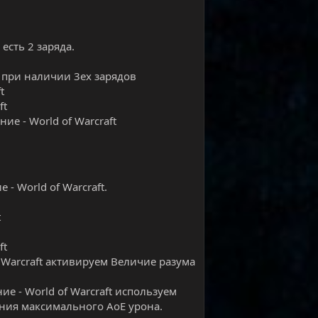
есть 2 заряда.
t при наличии 3ех зарядов
t
ft
ие - World of Warcraft
- World of Warcraft.
t
ft
 Warcraft активируем Величие разума
е - World of Warcraft используем
сения максимального АоЕ урона.