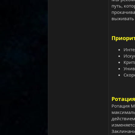
путь, кот
прокачива
выживать 
Приорит
Инте
Иску
Крит
Унив
Скор
Ротация
Ротация М
максималь
действием
изменяетс
Заклинание