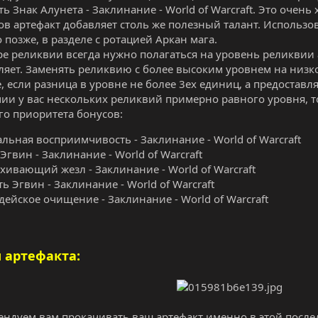
ь Знак Алунета - Заклинание - World of Warcraft. Это очень
ов артефакт добавляет столь же полезный талант. Использова
 позже, в разделе с ротацией Аркан мага.
е реликвии всегда нужно полагаться на уровень реликвии 
ляет. Заменять реликвию с более высоким уровнем на низ
е, если разница в уровне не более 3ех единиц, а предостав
ии у вас нескольких реликвий примерно равного уровня, т
о приоритета бонусов:
альная восприимчивость - Заклинание - World of Warcraft
Эгвин - Заклинание - World of Warcraft
хивающий жезл - Заклинание - World of Warcraft
ть Эгвин - Заклинание - World of Warcraft
дейское очищение - Заклинание - World of Warcraft
 артефакта:
ндуем вам прокачивать ваш артефакт именно в этой после