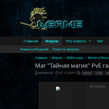
Главная
Форум
Что нового
Чат
Новые сообщения
Поиск по форуму
Главная
Форум
MMO игры
World of Warcr
Маг "Тайная магия" PvE га
А
Д
Т
WinWoolF
07.12.2016
аркан
гайд
л
в
а
е
т
т
г
о
а
и
07.12.2016
р
н
т
а
е
ч
м
а
ы
л