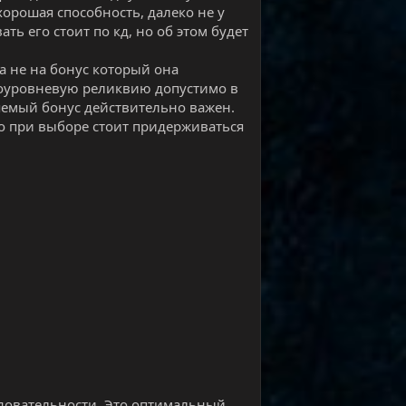
 хорошая способность, далеко не у
ть его стоит по кд, но об этом будет
а не на бонус который она
коуровневую реликвию допустимо в
ляемый бонус действительно важен.
о при выборе стоит придерживаться
довательности. Это оптимальный