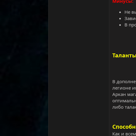
Минусы:
Не в
Зави
В пр
Таланты
В дополне
легионе и
Аркан маг
оптимальн
либо тала
Способн
Как и все