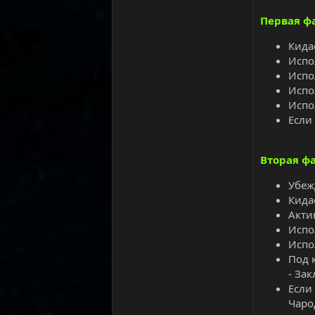
Первая фа
Кида
Испо
Испо
Испо
Испо
Если
Вторая фа
Убеж
Кида
Акти
Испо
Испо
Под 
- Зак
Если
Чаро