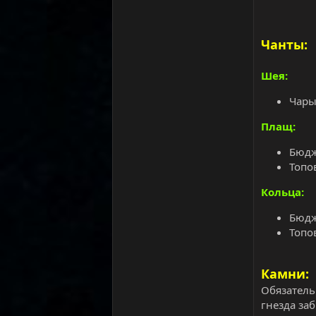
Чанты:
Шея:
Чары
Плащ:
Бюдж
Топо
Кольца:
Бюдж
Топо
Камни:
Обязательн
гнезда заб