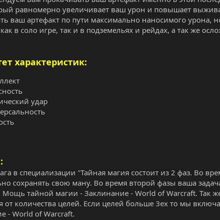
орый равномерно увеличивает ваш урон и повышает выжива
ть ваш артефакт по пути максимально наносимого урона, н
как в соло игре, так и в подземельях и рейдах, а так же ос
ет характеристик:
ллект
сность
ический удар
ерсальность
ость
:
ага в специализации "Тайная магия состоит из 2 фаз. Во вре
но сохранять свою ману. Во время второй фазы ваша зада
 Мощь тайной магии - Заклинание - World of Warcraft. Так 
я от количества целей. Если целей больше 3ех то мы включ
 - World of Warcraft.