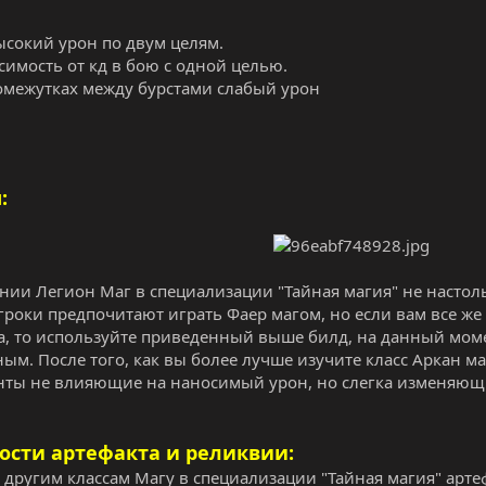
ысокий урон по двум целям.
симость от кд в бою с одной целью.
омежутках между бурстами слабый урон
:
нии Легион Маг в специализации "Тайная магия" не настоль
гроки предпочитают играть Фаер магом, но если вам все же
а, то используйте приведенный выше билд, на данный мом
ым. После того, как вы более лучше изучите класс Аркан м
нты не влияющие на наносимый урон, но слегка изменяющ
ости артефакта и реликвии:
м другим классам Магу в специализации "Тайная магия" арт