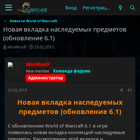
Вход
Регистрация
Новости World of Warcraft
Новая вкладка наследуемых предметов
(обновление 6.1)
А
Д
WinWoolF
25.02.2015
в
а
т
т
о
а
WinWoolF
р
н
Команда форума
New member
т
а
Администратор
е
ч
м
а
25.02.2015
#1
ы
л
а
Новая вкладка наследуемых
предметов (обновление 6.1)
С обновлением World of Warcraft 6.1 в игре
появилась новая вкладка коллекций наследуемые
предметы. Рассмотрению этой вкладки и