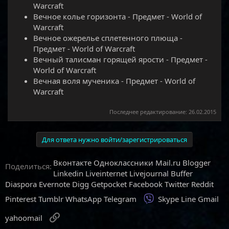
Warcraft
Вечное колье горизонта - Предмет - World of
Warcraft
Вечное ожерелье сплетенного плюща -
Предмет - World of Warcraft
Вечный талисман горящей ярости - Предмет -
World of Warcraft
Вечная воля мученика - Предмет - World of
Warcraft
Последнее редактирование:
26.02.2015
Для ответа нужно войти/зарегистрироваться
Вконтакте
Одноклассники
Mail.ru
Blogger
Поделиться:
Linkedin
Liveinternet
Livejournal
Buffer
Diaspora
Evernote
Digg
Getpocket
Facebook
Twitter
Reddit
Viber
Pinterest
Tumblr
WhatsApp
Telegram
Skype
Line
Gmail
Ссылка
yahoomail