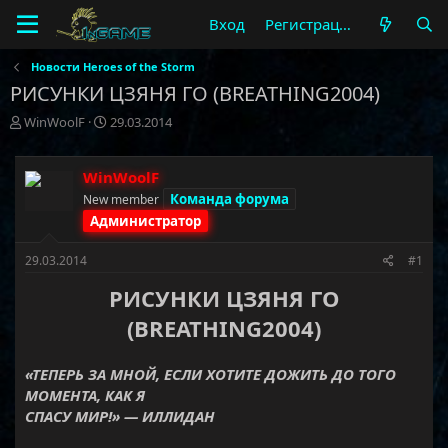
Вход
Регистрация
Новости Heroes of the Storm
РИСУНКИ ЦЗЯНЯ ГО (BREATHING2004)
А
Д
WinWoolF
29.03.2014
в
а
т
т
о
а
WinWoolF
р
н
Команда форума
New member
т
а
Администратор
е
ч
м
а
29.03.2014
#1
ы
л
а
РИСУНКИ ЦЗЯНЯ ГО
(BREATHING2004)
«ТЕПЕРЬ ЗА МНОЙ, ЕСЛИ ХОТИТЕ ДОЖИТЬ ДО ТОГО
МОМЕНТА, КАК Я
СПАСУ МИР!» — ИЛЛИДАН