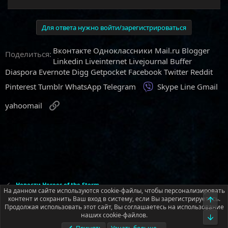
Для ответа нужно войти/зарегистрироваться
Вконтакте
Одноклассники
Mail.ru
Blogger
Поделиться:
Linkedin
Liveinternet
Livejournal
Buffer
Diaspora
Evernote
Digg
Getpocket
Facebook
Twitter
Reddit
Viber
Pinterest
Tumblr
WhatsApp
Telegram
Skype
Line
Gmail
Ссылка
yahoomail
Новости Heroes of the Storm
На данном сайте используются cookie-файлы, чтобы персонализировать
контент и сохранить Ваш вход в систему, если Вы зарегистрируетесь.
Верх
Продолжая использовать этот сайт, Вы соглашаетесь на использование
Русский (RU)
наших cookie-файлов.
Низ
Обратная связь
Условия и правила