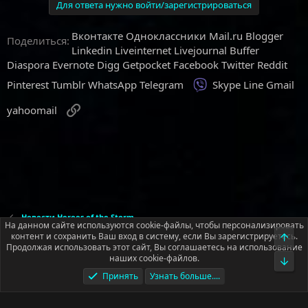
Для ответа нужно войти/зарегистрироваться
Вконтакте
Одноклассники
Mail.ru
Blogger
Поделиться:
Linkedin
Liveinternet
Livejournal
Buffer
Diaspora
Evernote
Digg
Getpocket
Facebook
Twitter
Reddit
Viber
Pinterest
Tumblr
WhatsApp
Telegram
Skype
Line
Gmail
Ссылка
yahoomail
Новости Heroes of the Storm
На данном сайте используются cookie-файлы, чтобы персонализировать
контент и сохранить Ваш вход в систему, если Вы зарегистрируетесь.
Верх
Продолжая использовать этот сайт, Вы соглашаетесь на использование
Русский (RU)
наших cookie-файлов.
Низ
Обратная связь
Условия и правила
Принять
Узнать больше....
Политика конфиденциальности
Помощь
Главная
R
S
S