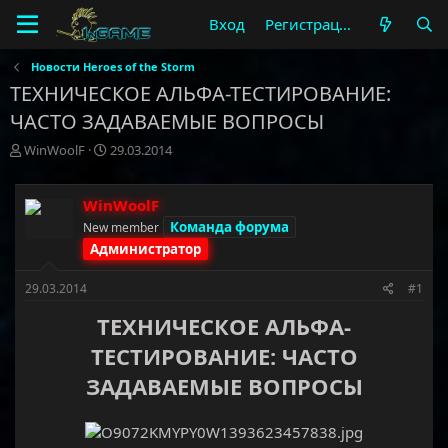
Вход
Регистрация
Новости Heroes of the Storm
ТЕХНИЧЕСКОЕ АЛЬФА-ТЕСТИРОВАНИЕ:
ЧАСТО ЗАДАВАЕМЫЕ ВОПРОСЫ
А
Д
WinWoolF
29.03.2014
в
а
т
т
о
а
WinWoolF
р
н
Команда форума
New member
т
а
Администратор
е
ч
м
а
29.03.2014
#1
ы
л
а
ТЕХНИЧЕСКОЕ АЛЬФА-
ТЕСТИРОВАНИЕ: ЧАСТО
ЗАДАВАЕМЫЕ ВОПРОСЫ