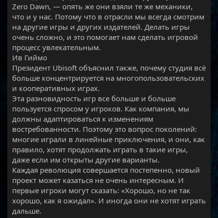
Zero Dawn, — опять же они взяли те же механики,
что и у нас. Потому что в отрасли мы всегда смотрим
на другие игры и других издателей. Делать игры
очень сложно, и это помогает нам сделать игровой
процесс увлекательным.
Ив Гиймо
Президент Ubisoft объяснил также, почему студия всё
больше концентрируется на многопользовательских
и кооперативных играх.
Эта разновидность игр все больше и больше
пользуется спросом у игроков. Как компания, мы
должны адаптироваться к изменениям
востребованности. Поэтому это вопрос поколений:
многие играли в линейные приключения, и они, как
правило, хотят продолжать играть в такие игры,
даже если им открыты другие варианты.
Каждая революция совершается постепенно, новый
проект может казаться не очень интересным. И
первые игроки могут сказать: «Хорошо, но не так
хорошо, как я ожидал». И иногда они не хотят играть
дальше.