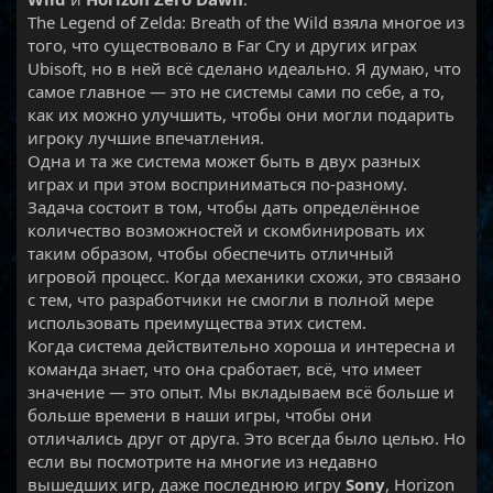
The Legend of Zelda: Breath of the Wild взяла многое из
того, что существовало в Far Cry и других играх
Ubisoft, но в ней всё сделано идеально. Я думаю, что
самое главное — это не системы сами по себе, а то,
как их можно улучшить, чтобы они могли подарить
игроку лучшие впечатления.
Одна и та же система может быть в двух разных
играх и при этом восприниматься по-разному.
Задача состоит в том, чтобы дать определённое
количество возможностей и скомбинировать их
таким образом, чтобы обеспечить отличный
игровой процесс. Когда механики схожи, это связано
с тем, что разработчики не смогли в полной мере
использовать преимущества этих систем.
Когда система действительно хороша и интересна и
команда знает, что она сработает, всё, что имеет
значение — это опыт. Мы вкладываем всё больше и
больше времени в наши игры, чтобы они
отличались друг от друга. Это всегда было целью. Но
если вы посмотрите на многие из недавно
вышедших игр, даже последнюю игру
Sony
, Horizon