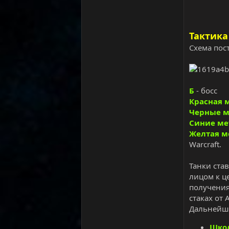
Тактика
Схема пос
Б
- босс
Красная 
Черные м
Синие ме
Желтая м
Warcraft.
Танки ста
лицом к ц
получения
стаках от
Дальнейши
Шко