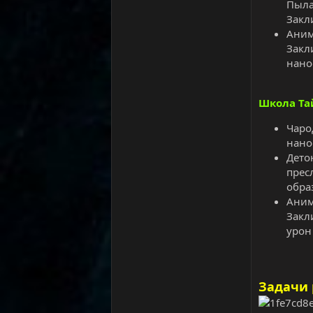
Пыла
Закл
Аним
Закл
нано
Школа Та
Чаро
нано
Дето
прес
обра
Аним
Закл
урон
Задачи