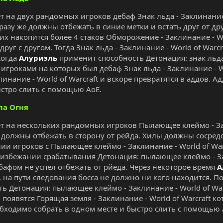
т на двух рандомных игроков дебаф Знак льда - Заклинание -
разу же должны отбежать в синие метки и встать друг от дру
них накопится более 4 стаков Обморожение - Заклинание - W
друг с другом. Тогда Знак льда - Заклинание - World of Warc
Когда
Алуриэль
применит способность Детонация: знак льда -
 игроками на которых был дебаф Знак льда - Заклинание - W
линание - World of Warcraft и вскоре превратятся в аддов.
ыстро слить с помощью АоЕ.
ла Огня
ет на нескольких рандомных игроков Пылающее клеймо - Зак
 должны отбежать в сторону от рейда. Хилы должны сосред
ии игроков с Пылающее клеймо - Заклинание - World of Warc
 избежании срабатывания Детонация: пылающее клеймо - Зак
ебафом не успел отбежать от рйеда. Через некоторое время
А
, на пути следования босса не должно ни кого находится. По
ть Детонация: пылающее клеймо - Заклинание - World of War
появятся Горящая земля - Заклинание - World of Warcraft ко
бходимо собрать в одном месте и быстро слить с помощью 