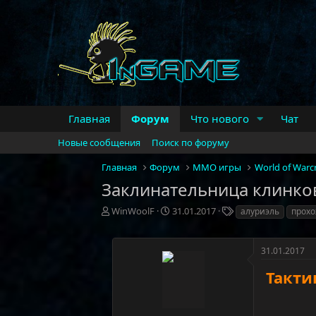
Главная
Форум
Что нового
Чат
Новые сообщения
Поиск по форуму
Главная
Форум
MMO игры
World of Warcr
Заклинательница клинков
А
Д
Т
WinWoolF
31.01.2017
алуриэль
прох
в
а
е
т
т
г
о
а
и
31.01.2017
р
н
Такти
т
а
е
ч
м
а
ы
л