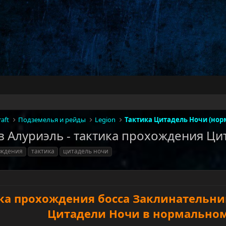
aft
Подземелья и рейды
Legion
Тактика Цитадель Ночи (нор
 Алуриэль - тактика прохождения Ци
ождения
тактика
цитадель ночи
ка прохождения босса Заклинательни
Цитадели Ночи в нормально