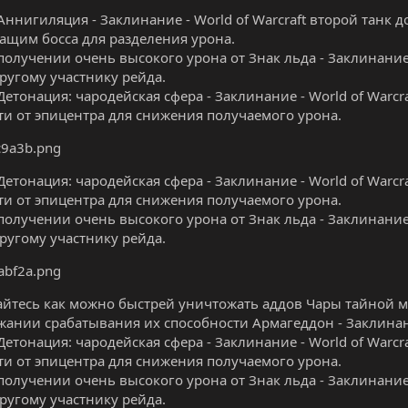
Аннигиляция - Заклинание - World of Warcraft второй танк д
ащим босса для разделения урона.
получении очень высокого урона от Знак льда - Заклинание -
другому участнику рейда.
Детонация: чародейская сфера - Заклинание - World of Warc
ти от эпицентра для снижения получаемого урона.
Детонация: чародейская сфера - Заклинание - World of Warc
ти от эпицентра для снижения получаемого урона.
получении очень высокого урона от Знак льда - Заклинание -
другому участнику рейда.
айтесь как можно быстрей уничтожать аддов Чары тайной маг
жании срабатывания их способности Армагеддон - Заклинание
Детонация: чародейская сфера - Заклинание - World of Warc
ти от эпицентра для снижения получаемого урона.
получении очень высокого урона от Знак льда - Заклинание -
другому участнику рейда.