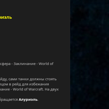
риэль
сфера - Заклинание - World of
ейду, сами танки должны стоять
лицом в рейд для избежания
ие - World of Warcraft. На двух
обращается
Алуриэль
.