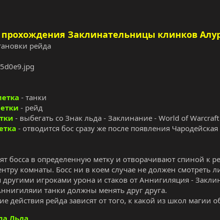
 прохождения Заклинательницы клинков Алу
тановки рейда
метка
- танки
етки
- рейд
тки
- выбегать со Знак льда - Заклинание - World of Warcraft
етка
- отводится бос сразу же после появления Чародейская 
вят босса в определенную метку и отворачивают спиной к р
ентру комнаты. Босс ни в коем случае не должен смотреть 
 другими игроками урона и стаков от Аннигиляция - Заклинан
 Аннигиляии танки должны менять друг друга.
е действия рейда зависят от того, к какой из школ магии 
ла Льда