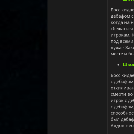
Босс кидае
дебафом с
когда на 
сбежаться 
игрокам. 
под всеми
лужа - Зак
месте и б
Шко
Босс кида
с дебафом
отхиливан
смерти во
игрок с д
с дебафом
способнос
был дебаф 
Аддов нео