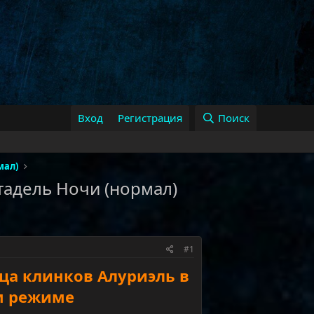
Вход
Регистрация
Поиск
мал)
тадель Ночи (нормал)
#1
ца клинков Алуриэль в
м режиме