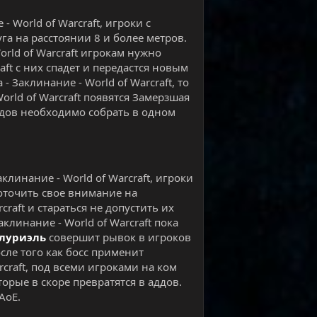
 World of Warcraft, игроки с
га на расстоянии 8 и более метров.
orld of Warcraft игрокам нужно
raft с них спадет и передастся новым
 Заклинание - World of Warcraft, то
orld of Warcraft появятся Замерзшая
 Аддов необходимо собрать в одном
линание - World of Warcraft, игроки
оточить свое внимание на
raft и стараться не допустить их
линание - World of Warcraft пока
луриэль
совершит рывок в игроков
сле того как босс применит
craft, под всеми игроками на ком
торые в скоре превратятся в аддов.
АоЕ.