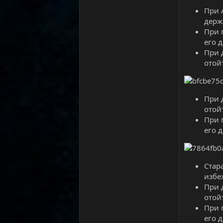
При 
держ
При 
его 
При 
отой
При 
отой
При 
его 
Стар
избе
При 
отой
При 
его 