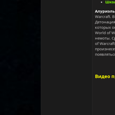
Шко
Алуриэль
Warcraft.
Детонация:
которых о
World of 
немоты. С
of Warcraf
произнесе
появлятьс
Видео 