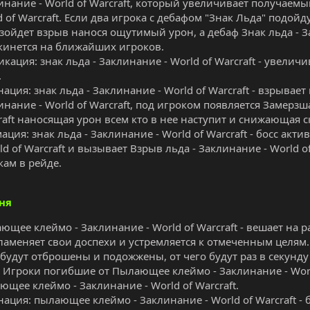
инание - World of Warcraft, который увеличивает получаемый
d of Warcraft. Если два игрока с дебафом "Знак Льда" подойду
зойдет взрыв нанося ощутимый урон, а дебаф Знак льда - За
кинется на ближайших игроков.
икация: знак льда - Заклинание - World of Warcraft - увели
.
ация: знак льда - Заклинание - World of Warcraft - взрывает
инание - World of Warcraft, под игроком появляется Замерзша
raft наносящая урон всем кто в нее наступит и снижающая 
ация: знак льда - Заклинание - World of Warcraft - босс ак
rld of Warcraft и вызывает Взрыв льда - Заклинание - World 
кам в рейде.
ня
ющее клеймо - Заклинание - World of Warcraft - вешает на 
ламеняет свои доспехи и устремляется к отмеченным целям.
 будут отброшены и подожжены, от чего будут раз в секунд
. Игроки погибшие от Пылающее клеймо - Заклинание - Worl
ющее клеймо - Заклинание - World of Warcraft.
нация: пылающее клеймо - Заклинание - World of Warcraft - 