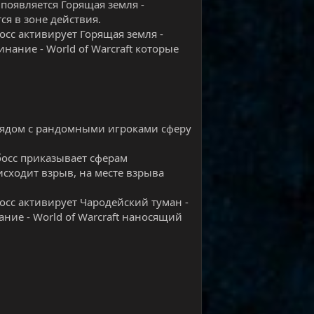
 появляется Горящая земля -
ся в зоне действия.
осс активирует Горящая земля -
инание - World of Warcraft которые
т рядом с рандомными игроками сферу
 босс приказывает сферам
исходит взрыв, на месте взрыва
босс активирует Чародейский туман -
ание - World of Warcraft наносящий