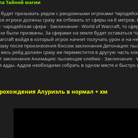
ла Тайной магии
будет призывать рядом с рандомными игроками Чародейская
 Все игроки должны сразу же отбежать от сферы на 8 метров.
 чародейская сфера - Заклинание - World of Warcraft, то с
ни были призваны. За сферами на земле будет оставаться Ч
Warcraft войдя в который игрок начнет получать урон и на н
разу после произнесения боссом заклинания Детонация: пы
t весь рейд должен сразу же переместится в другую часть к
т заклинание Анимация: пылающее клеймо - Заклинание - Wo
я адды. Аддов необходимо собрать в одном месте и быстро
прохождения
Алуриэль
в нормал + хм