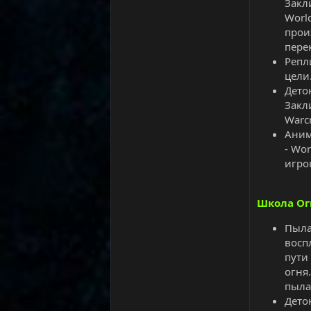
Закл
Worl
прои
пере
Репл
цели
Детон
Закл
Warc
Аним
- Wo
игро
Школа Ог
Пыла
восп
пути
огня
пыла
Дето