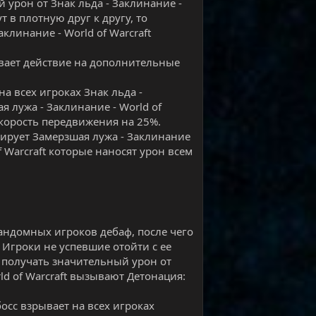
 урон от Знак льда - Заклинание -
т в плотную друг к другу, то
клинание - World of Warcraft
чивает действие на дополнительные
 на всех игроках Знак льда -
я лужа - Заклинание - World of
скорость передвижения на 25%.
тивирует Замерзшая лужа - Заклинание
of Warcraft которые наносят урон всем
рандомных игроков дебаф, после чего
 Игроки не успевшие отойти с ее
у получать значительный урон от
d of Warcraft вызывают Детонация:
босс взрывает на всех игроках