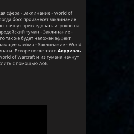
 сфера - Заклинание - World of
 Когда босс произнесет заклинание
феры начнут приследовать игроков на
ародейский туман - Заклинание -
его так же будет наложен эффект
лающее клеймо - Заклинание - World
омнаты. Вскоре после этого
Алуриэль
rld of Warcraft и из тумана начнут
 слить с помощью АоЕ.