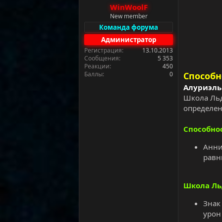
а
WinWoolF
New member
Команда форума
Администратор
Регистрация
13.10.2013
Сообщения
5 353
Реакции
450
Баллы
0
Способн
Алуриэль
Школа Льд
определен
Способно
Анни
равн
Школа Ль
Знак
урон