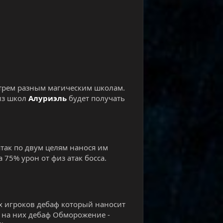
 трем разным магическим школам.
из школ
Алуриэль
будет получать
атак по двум целям нанося им
75% урон от физ атак босса.
ных игроков дебаф который наносит
 на них дебаф Обморожение -