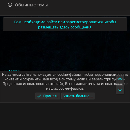
Обычные темы
п
л
е
Вам необходимо войти или зарегистрироваться, чтобы
н
размещать здесь сообщения.
о
Legion
На данном сайте используются cookie-файлы, чтобы персонализировать
контент и сохранить Ваш вход в систему, если Вы зарегистрируетесь.
Верх
Продолжая использовать этот сайт, Вы соглашаетесь на использование
Русский (RU)
наших cookie-файлов.
Низ
Условия и правила
Политика конфиденциальности
Помощь
Принять
Узнать больше....
Главная
R
S
S