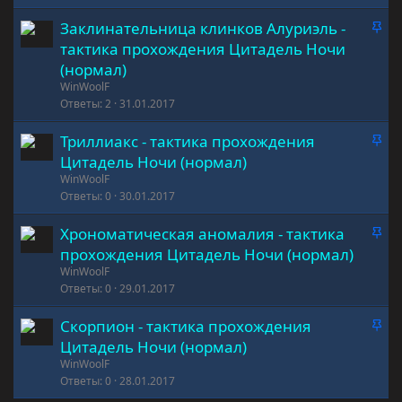
е
о
З
Заклинательница клинков Алуриэль -
п
а
л
тактика прохождения Цитадель Ночи
к
е
(нормал)
р
н
WinWoolF
е
о
Ответы
2
31.01.2017
п
л
З
Триллиакс - тактика прохождения
е
а
Цитадель Ночи (нормал)
н
к
WinWoolF
о
р
Ответы
0
30.01.2017
е
З
Хрономатическая аномалия - тактика
п
а
л
прохождения Цитадель Ночи (нормал)
к
е
WinWoolF
р
Ответы
0
29.01.2017
н
е
о
З
Скорпион - тактика прохождения
п
а
л
Цитадель Ночи (нормал)
к
е
WinWoolF
р
Ответы
0
28.01.2017
н
е
о