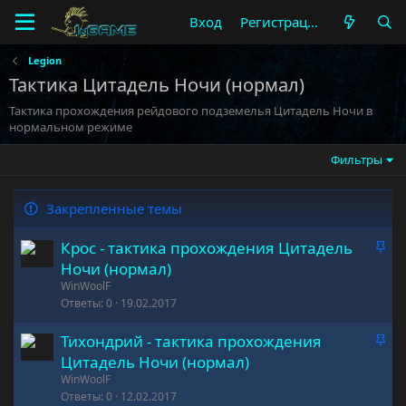
Вход
Регистрация
Legion
Тактика Цитадель Ночи (нормал)
Тактика прохождения рейдового подземелья Цитадель Ночи в
нормальном режиме
Фильтры
Закрепленные темы
З
Крос - тактика прохождения Цитадель
а
Ночи (нормал)
к
WinWoolF
р
Ответы
0
19.02.2017
е
З
Тихондрий - тактика прохождения
п
а
л
Цитадель Ночи (нормал)
к
е
WinWoolF
р
Ответы
0
12.02.2017
н