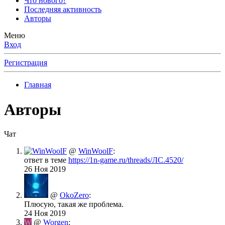
Что нового?
Последняя активность
Авторы
Меню
Вход
Регистрация
Главная
Авторы
Чат
@
WinWoolF
:
ответ в теме
https://1n-game.ru/threads/ЛС.4520/
26 Ноя 2019
@
OkoZero
:
Плюсую, такая же проблема.
24 Ноя 2019
W
@
Worgen
: